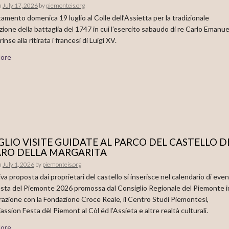
n
July 17, 2026
by
piemonteis.org
mento domenica 19 luglio al Colle dell’Assietta per la tradizionale
zione della battaglia del 1747 in cui l’esercito sabaudo di re Carlo Emanue
rinse alla ritirata i francesi di Luigi XV.
ore
GLIO VISITE GUIDATE AL PARCO DEL CASTELLO D
ARO DELLA MARGARITA
n
July 1, 2026
by
piemonteis.org
tiva proposta dai proprietari del castello si inserisce nel calendario di even
esta del Piemonte 2026 promossa dal Consiglio Regionale del Piemonte i
razione con la Fondazione Croce Reale, il Centro Studi Piemontesi,
iassion Festa dël Piemont al Còl ëd l’Assieta e altre realtà culturali.
ore