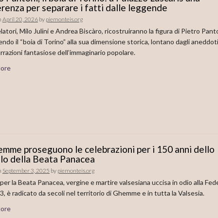
renza per separare i fatti dalle leggende
n
April 20, 2026
by
piemonteis.org
elatori, Milo Julini e Andrea Biscàro, ricostruiranno la figura di Pietro Pant
endo il “boia di Torino” alla sua dimensione storica, lontano dagli aneddot
arrazioni fantasiose dell’immaginario popolare.
ore
mme proseguono le celebrazioni per i 150 anni dello
lo della Beata Panacea
n
September 3, 2025
by
piemonteis.org
o per la Beata Panacea, vergine e martire valsesiana uccisa in odio alla Fed
3, è radicato da secoli nel territorio di Ghemme e in tutta la Valsesia.
ore