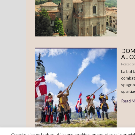
DOME
AL C
Posted o
La batt
combatt
spagnoli
spartia
Read M
Questo sito potrebbe utilizzare cookies, anche di terzi, per migl