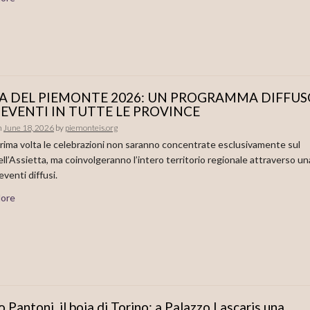
A DEL PIEMONTE 2026: UN PROGRAMMA DIFFUS
EVENTI IN TUTTE LE PROVINCE
n
June 18, 2026
by
piemonteis.org
prima volta le celebrazioni non saranno concentrate esclusivamente sul
ell’Assietta, ma coinvolgeranno l’intero territorio regionale attraverso un
eventi diffusi.
ore
o Pantoni, il boia di Torino: a Palazzo Lascaris una