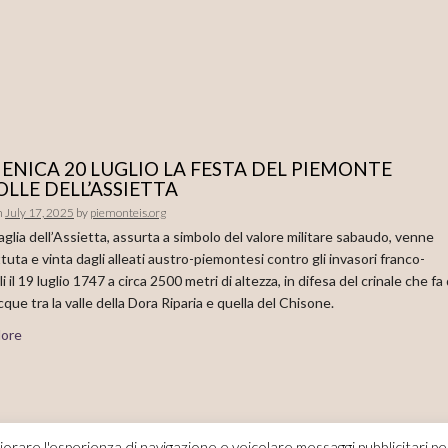
NICA 20 LUGLIO LA FESTA DEL PIEMONTE
OLLE DELL’ASSIETTA
n
July 17, 2025
by
piemonteis.org
aglia dell’Assietta, assurta a simbolo del valore militare sabaudo, venne
uta e vinta dagli alleati austro-piemontesi contro gli invasori franco-
 il 19 luglio 1747 a circa 2500 metri di altezza, in difesa del crinale che fa
cque tra la valle della Dora Riparia e quella del Chisone.
ore
iorare l'esperienza di navigazione e veicolare messaggi pubblicitari pe