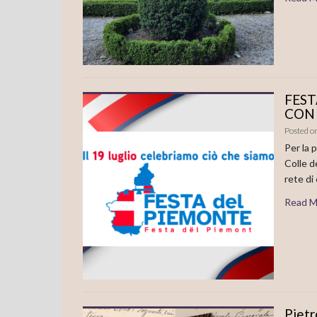
FEST
CON 
Posted o
Per la 
Colle d
rete di 
Read M
Pietr