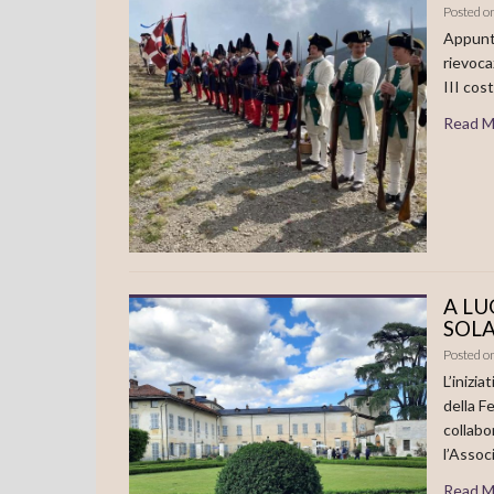
Posted o
Appunta
rievoca
III cost
Read M
A LU
SOL
Posted o
L’inizia
della F
collabo
l’Assoc
Read M