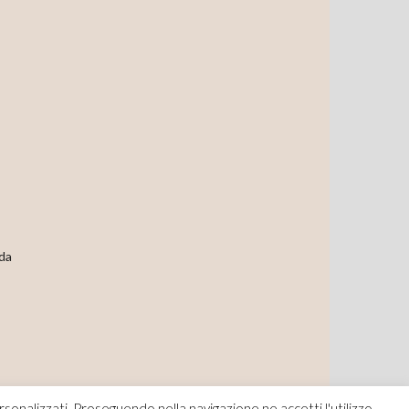
 da
rsonalizzati. Proseguendo nella navigazione ne accetti l'utilizzo.