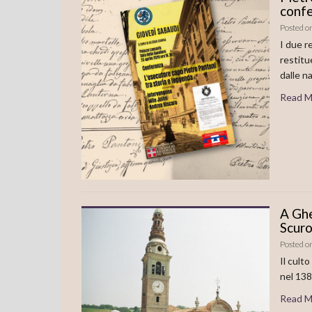
confe
Posted o
I due r
restitu
dalle n
Read M
A Ghe
Scuro
Posted o
Il cult
nel 138
Read M