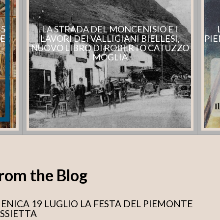
55
LA STRADA DEL MONCENISIO E I
RE
LAVORI DEI VALLIGIANI BIELLESI,
PIE
NUOVO LIBRO DI ROBERTO CATUZZO
MOGLIA
rom the Blog
NICA 19 LUGLIO LA FESTA DEL PIEMONTE
ASSIETTA