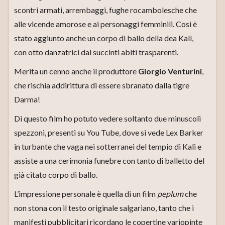
scontri armati, arrembaggi, fughe rocambolesche che
alle vicende amorose e ai personaggi femminili. Così è
stato aggiunto anche un corpo di ballo della dea Kalì,
con otto danzatrici dai succinti abiti trasparenti.
Merita un cenno anche il produttore
Giorgio Venturini
,
che rischia addirittura di essere sbranato dalla tigre
Darma!
Di questo film ho potuto vedere soltanto due minuscoli
spezzoni, presenti su You Tube, dove si vede Lex Barker
in turbante che vaga nei sotterranei del tempio di Kalì e
assiste a una cerimonia funebre con tanto di balletto del
già citato corpo di ballo.
L’impressione personale è quella di un film
peplum
che
non stona con il testo originale salgariano, tanto che i
manifesti pubblicitari ricordano le copertine variopinte