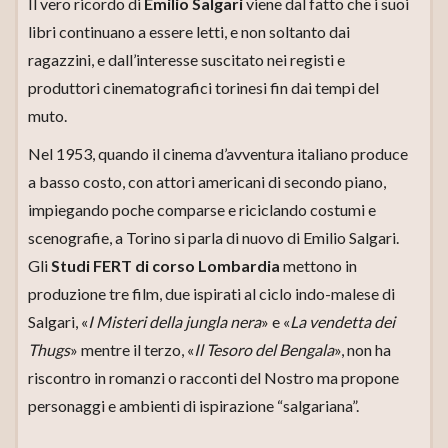
Il vero ricordo di
Emilio Salgari
viene dal fatto che i suoi
libri continuano a essere letti, e non soltanto dai
ragazzini, e dall’interesse suscitato nei registi e
produttori cinematografici torinesi fin dai tempi del
muto.
Nel 1953, quando il cinema d’avventura italiano produce
a basso costo, con attori americani di secondo piano,
impiegando poche comparse e riciclando costumi e
scenografie, a Torino si parla di nuovo di Emilio Salgari.
Gli
Studi FERT di corso Lombardia
mettono in
produzione tre film, due ispirati al ciclo indo-malese di
Salgari, «
I Misteri della jungla nera
» e «
La vendetta dei
Thugs
» mentre il terzo, «
Il Tesoro del Bengala
», non ha
riscontro in romanzi o racconti del Nostro ma propone
personaggi e ambienti di ispirazione “salgariana”.