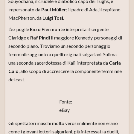
Souyodhana, il crudele e diabolico capo dei Tughs, è
impersonato da
Paul
Müller
; il padre di Ada, il capitano
MacPherson, da
Luigi Tosi
.
L’ex pugile
Enzo Fiermonte
interpreta il sergente
Claridge e
Raf Pindi
il maggiore Kennedy, personaggi di
secondo piano. Troviamo un secondo personaggio
femminile aggiunto a quelli originali salgariani, Sulima
una seconda sacerdotessa di Kalì, interpretata da
Carla
Calò
, allo scopo di accrescere la componente femminile
del cast.
Fonte:
eBay
Gli spettatori maschi molto verosimilmente non erano
come i giovani lettori salgariani, più interessati a duelli,