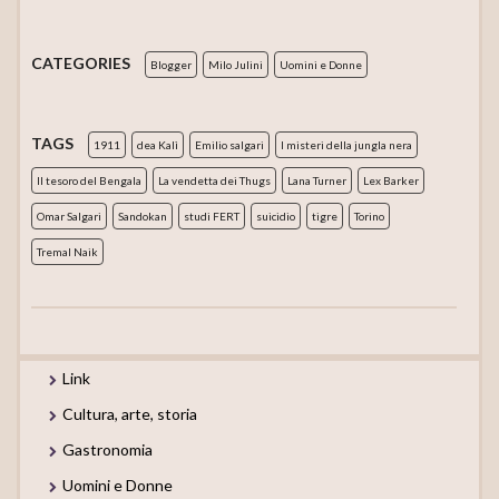
CATEGORIES
Blogger
Milo Julini
Uomini e Donne
TAGS
1911
dea Kalì
Emilio salgari
I misteri della jungla nera
Il tesoro del Bengala
La vendetta dei Thugs
Lana Turner
Lex Barker
Omar Salgari
Sandokan
studi FERT
suicidio
tigre
Torino
Tremal Naik
Link
Cultura, arte, storia
Gastronomia
Uomini e Donne