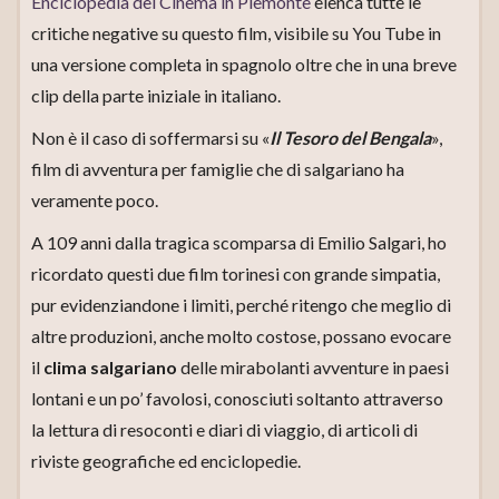
Enciclopedia del Cinema in Piemonte
elenca tutte le
critiche negative su questo film, visibile su You Tube in
una versione completa in spagnolo oltre che in una breve
clip della parte iniziale in italiano.
Non è il caso di soffermarsi su «
Il Tesoro del Bengala
»,
film di avventura per famiglie che di salgariano ha
veramente poco.
A 109 anni dalla tragica scomparsa di Emilio Salgari, ho
ricordato questi due film torinesi con grande simpatia,
pur evidenziandone i limiti, perché ritengo che meglio di
altre produzioni, anche molto costose, possano evocare
il
clima salgariano
delle mirabolanti avventure in paesi
lontani e un po’ favolosi, conosciuti soltanto attraverso
la lettura di resoconti e diari di viaggio, di articoli di
riviste geografiche ed enciclopedie.