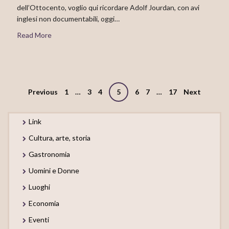
dell’Ottocento, voglio qui ricordare Adolf Jourdan, con avi
inglesi non documentabili, oggi…
Read More
Posts
Previous
1
…
3
4
5
6
7
…
17
Next
navigation
Link
Cultura, arte, storia
Gastronomia
Uomini e Donne
Luoghi
Economia
Eventi