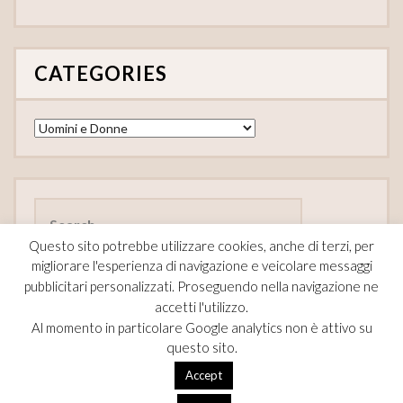
CATEGORIES
Categories
Search
for:
Questo sito potrebbe utilizzare cookies, anche di terzi, per
migliorare l'esperienza di navigazione e veicolare messaggi
pubblicitari personalizzati. Proseguendo nella navigazione ne
accetti l'utilizzo.
FOLLOW
Al momento in particolare Google analytics non è attivo su
questo sito.
F
Pi
T
Accept
ac
nt
w