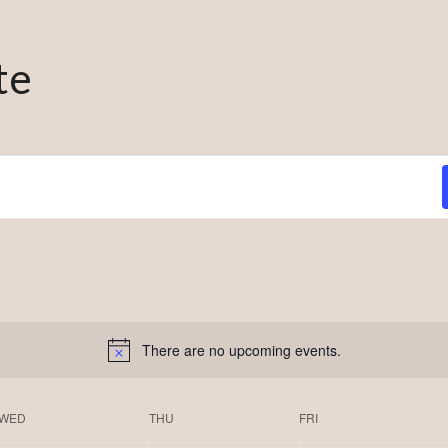
te
There are no upcoming events.
WED
THU
FRI