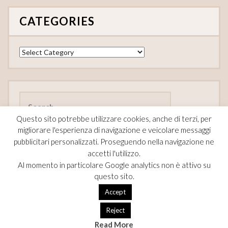
CATEGORIES
Categories
Search
for:
Questo sito potrebbe utilizzare cookies, anche di terzi, per
migliorare l'esperienza di navigazione e veicolare messaggi
pubblicitari personalizzati. Proseguendo nella navigazione ne
accetti l'utilizzo.
FOLLOW
Al momento in particolare Google analytics non è attivo su
questo sito.
F
Pi
T
Accept
ac
nt
w
Reject
e
er
itt
Read More