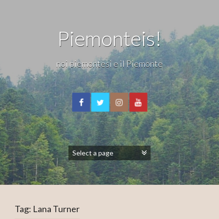
Piemonteis!
noi piemontesi e il Piemonte
Tag:
Lana Turner