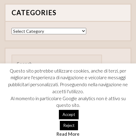
CATEGORIES
Categories
Search
for:
Questo sito potrebbe utilizzare cookies, anche di terzi, per
migliorare l'esperienza di navigazione e veicolare messaggi
pubblicitari personalizzati. Proseguendo nella navigazione ne
accetti l'utilizzo.
FOLLOW
Al momento in particolare Google analytics non è attivo su
questo sito.
F
Pi
T
Accept
ac
nt
w
Reject
e
er
itt
Read More