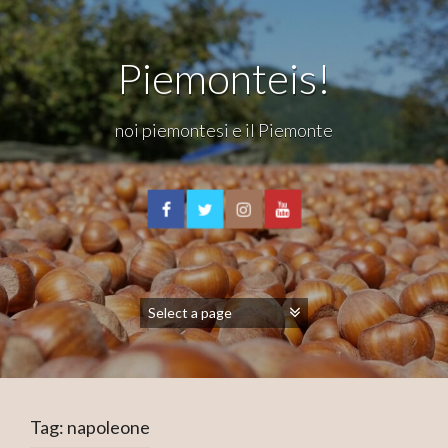
Piemonteis!
noi piemontesi e il Piemonte
Tag:
napoleone