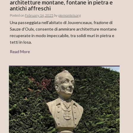
architetture montane, fontane in pietra e
antichi affreschi
Posted on
February 14, 2025
by
piemonteis.org
Una passeggiata nell’abitato di Jouvenceaux, frazione di
Sauze d’Oulx, consente di ammirare architetture montane
recuperate in modo impeccabile, tra solidi muri in pietra e
tetti in losa.
Read More