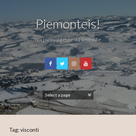
Piemonteis!
noi piemontesi e il Piemonte
Tag:
visconti