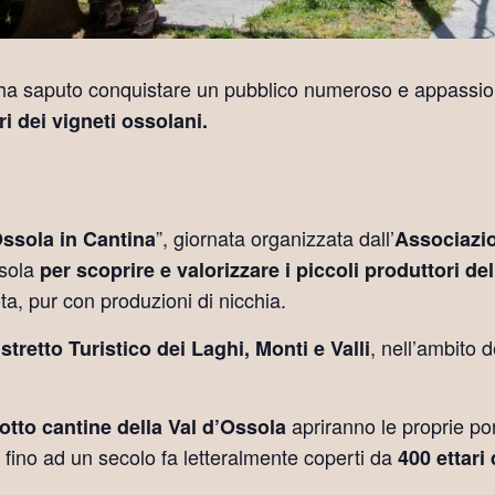
 ha saputo conquistare un pubblico numeroso e appassiona
ari dei vigneti ossolani.
”, giornata organizzata dall’
ssola in Cantina
Associazio
ssola
per scoprire e valorizzare i piccoli produttori 
nota, pur con produzioni di nicchia.
, nell’ambito
stretto Turistico dei Laghi, Monti e Valli
apriranno le proprie po
 otto cantine della Val d’Ossola
, fino ad un secolo fa letteralmente coperti da
400 ettari 