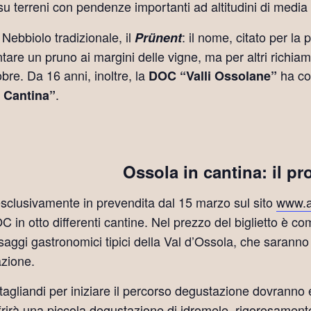
 su terreni con pendenze importanti ad altitudini di media 
 Nebbiolo tradizionale, il
: il nome, citato per la
Prünent
antare un pruno ai margini delle vigne, ma per altri richia
bre. Da 16 anni, inoltre, la
ha con
DOC “Valli Ossolane”
.
 Cantina”
Ossola in cantina: il p
esclusivamente in prevendita dal 15 marzo sul sito
www.a
 in otto differenti cantine. Nel prezzo del biglietto è c
ssaggi gastronomici tipici della Val d’Ossola, che saranno 
azione.
 tagliandi per iniziare il percorso degustazione dovranno
frirà una piccola degustazione di idromele, rigorosament