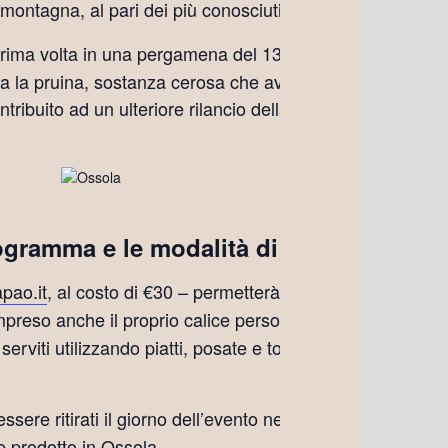
montagna, al pari dei più conosciuti in Valtellina, Liguri
 prima volta in una pergamena del 1309, deriva forse dal p
ma la pruina, sostanza cerosa che avvolge l’acino, o ancor
tribuito ad un ulteriore rilancio della produzione a km 0
rogramma e le modalità di partecipazion
pao.it
, al costo di €30 – permetterà di conoscere da vicino
ompreso anche il proprio calice personale per la degustazi
serviti utilizzando piatti, posate e tovaglioli compostabil
i
 essere ritirati il giorno dell’evento nelle sede di APAO 
e prodotto in Ossola.