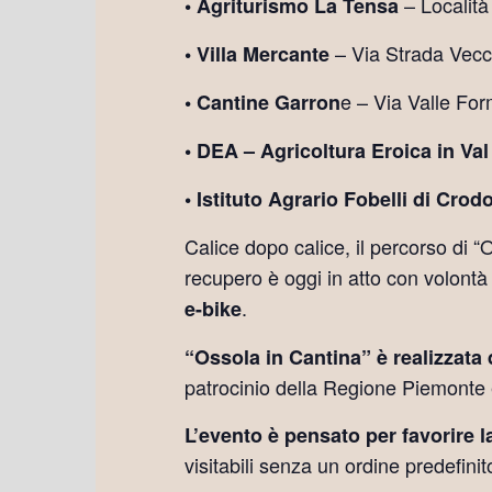
– Localit
• Agriturismo La Tensa
– Via Strada Vecc
• Villa Mercante
e – Via Valle Fo
• Cantine Garron
• DEA – Agricoltura Eroica in Va
• Istituto Agrario Fobelli di Crod
Calice dopo calice, il percorso di 
recupero è oggi in atto con volontà
.
e-bike
“Ossola in Cantina” è realizzata
patrocinio della Regione Piemonte
L’evento è pensato per favorire l
visitabili senza un ordine predefini