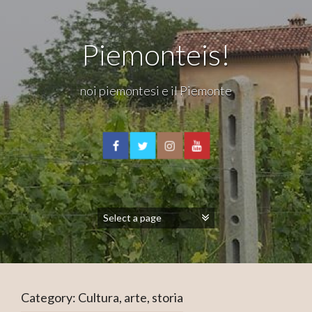
Piemonteis!
noi piemontesi e il Piemonte
Category:
Cultura, arte, storia