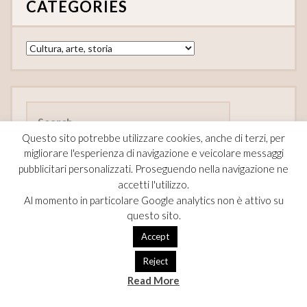
CATEGORIES
Categories
Search
for:
Questo sito potrebbe utilizzare cookies, anche di terzi, per
migliorare l'esperienza di navigazione e veicolare messaggi
pubblicitari personalizzati. Proseguendo nella navigazione ne
accetti l'utilizzo.
FOLLOW
Al momento in particolare Google analytics non è attivo su
questo sito.
F
Pi
T
Accept
ac
nt
w
Reject
e
er
itt
Read More
b
es
er
Theme Designed by
InkHive
.