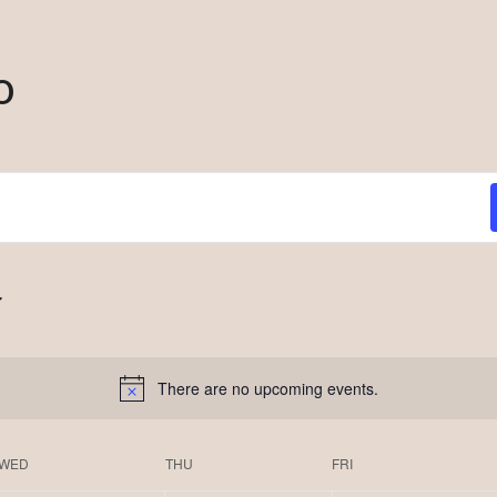
o
There are no upcoming events.
WED
THU
FRI