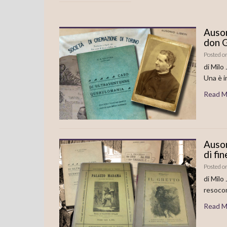
Auson
don G
Posted o
di Milo
Una è i
Read M
Auson
di fin
Posted o
di Milo 
resocon
Read M