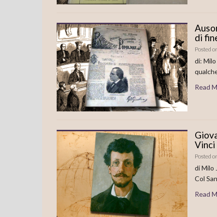
Auson
di fin
Posted o
di: Mil
qualch
Read M
Giova
Vinci
Posted o
di Milo
Col San
Read M