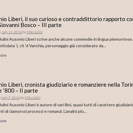
io Liberi, il suo curioso e contraddittorio rapporto co
iovanni Bosco – III parte
n
July 11, 2016
by
Milo Julini
 Julini Ausonio Liberi scrive anche alcune commedie in lingua piemontese.
ntitolata ‘L cit ‘d Vanchia, personaggio già considerato da…
ore
io Liberi, cronista giudiziario e romanziere nella Tori
e ‘800 – II parte
n
July 5, 2016
by
Milo Julini
Julini Ausonio Liberi è autore di vari libri, quasi tutti di carattere giudiziari
ti di clamorosi processi e romanzi. L’analisi più…
ore