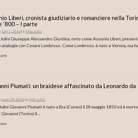
io Liberi, cronista giudiziario e romanziere nella Tori
e ‘800 – I parte
n
July 1, 2016
by
Milo Julini
o Julini Giuseppe Alessandro Giustina, noto come Ausonio Liberi, present
e analogia con Cesare Lombroso. Come Lombroso, è nato a Verona, ma h
ore
nni Piumati: un braidese affascinato da Leonardo da
n
June 28, 2016
by
Milo Julini
 Julini Giovanni Piumati è nato a Bra (Cuneo) il 28 maggio 1850 ed è morto
 Giovanni (Torino) il…
ore