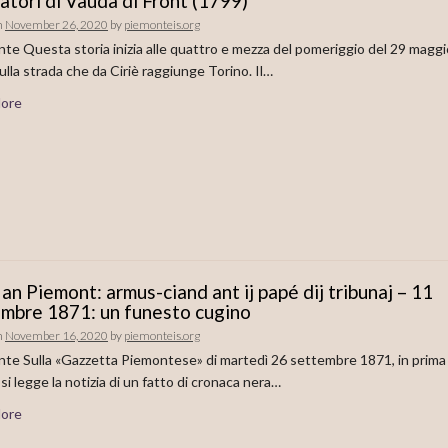
atori di Vauda di Front (1799)
n
November 26, 2020
by
piemonteis.org
nte Questa storia inizia alle quattro e mezza del pomeriggio del 29 maggi
ulla strada che da Ciriè raggiunge Torino. Il…
ore
 an Piemont: armus-ciand ant ij papé dij tribunaj – 11
mbre 1871: un funesto cugino
n
November 16, 2020
by
piemonteis.org
nte Sulla «Gazzetta Piemontese» di martedì 26 settembre 1871, in prima
 si legge la notizia di un fatto di cronaca nera…
ore