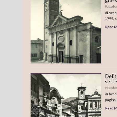
grass
Posted o
di Arco
1799, s
Read M
Delit
sette
Posted o
di Arco
pagina,
Read M