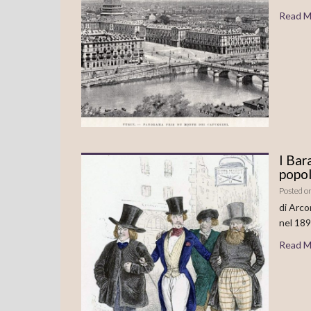
Read M
I Bar
popol
Posted o
di Arco
nel 189
Read M