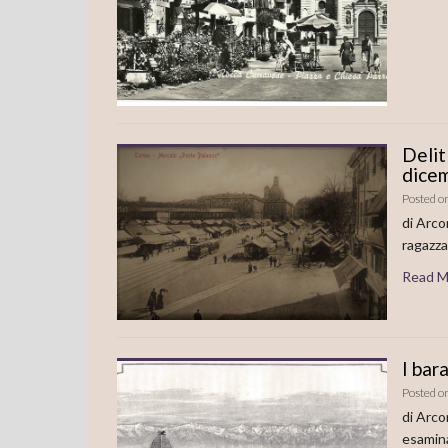
Delit
dicem
Posted o
di Arco
ragazza
Read M
I bar
Posted o
di Arco
esamina