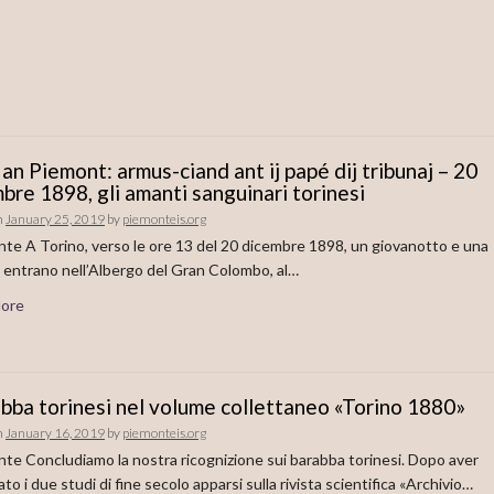
 an Piemont: armus-ciand ant ij papé dij tribunaj – 20
bre 1898, gli amanti sanguinari torinesi
n
January 25, 2019
by
piemonteis.org
nte A Torino, verso le ore 13 del 20 dicembre 1898, un giovanotto e una
 entrano nell’Albergo del Gran Colombo, al…
ore
abba torinesi nel volume collettaneo «Torino 1880»
n
January 16, 2019
by
piemonteis.org
nte Concludiamo la nostra ricognizione sui barabba torinesi. Dopo aver
to i due studi di fine secolo apparsi sulla rivista scientifica «Archivio…