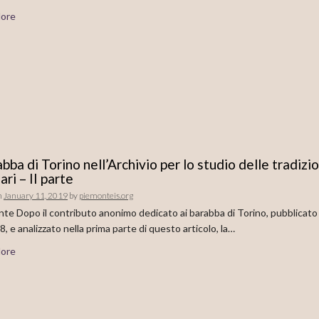
ore
abba di Torino nell’Archivio per lo studio delle tradizio
ari – II parte
n
January 11, 2019
by
piemonteis.org
nte Dopo il contributo anonimo dedicato ai barabba di Torino, pubblicato
8, e analizzato nella prima parte di questo articolo, la…
ore