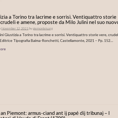
izia a Torino tra lacrime e sorrisi. Ventiquattro storie
 crudeli e amene, proposte da Milo Julini nel suo nuov
n
November 12, 2021
by
piemonteis.org
ini Giustizia a Torino tra lacrime e sorrisi. Ventiquattro storie vere, crudel
ditrice Tipografia Baima-Ronchetti, Castellamonte, 2021 – Pp. 152…
ore
 an Piemont: armus-ciand ant ij papé dij tribunaj – I