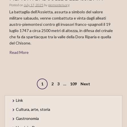
Posted on
July 17, 2025
by
piemonteis.org
La battaglia dell’Assietta, assurta a simbolo del valore
militare sabaudo, venne combattuta e vinta dagli alleati
austro-piemontesi contro gli invasori franco-spagnoli il 19
luglio 1747 a circa 2500 metri di altezza, in difesa del crinale
che fa da spartiacque tra la valle della Dora Riparia e quella
del Chisone.
Read More
Posts
1
2
3
…
109
Next
navigation
Link
Cultura, arte, storia
Gastronomia