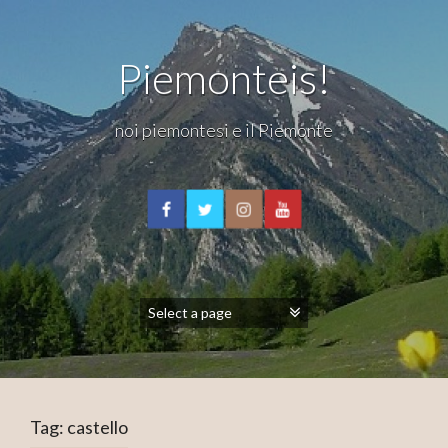
Piemonteis!
noi piemontesi e il Piemonte
Tag:
castello