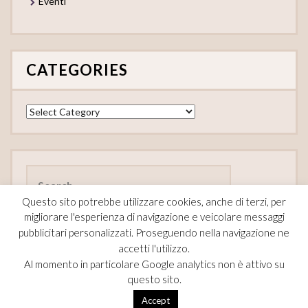
Eventi
CATEGORIES
Categories
Search
for:
Questo sito potrebbe utilizzare cookies, anche di terzi, per
migliorare l'esperienza di navigazione e veicolare messaggi
pubblicitari personalizzati. Proseguendo nella navigazione ne
accetti l'utilizzo.
FOLLOW
Al momento in particolare Google analytics non è attivo su
questo sito.
F
Pi
T
Accept