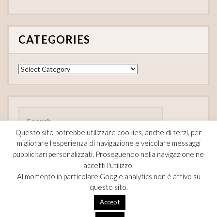
CATEGORIES
Categories
Search
for:
Questo sito potrebbe utilizzare cookies, anche di terzi, per
migliorare l'esperienza di navigazione e veicolare messaggi
pubblicitari personalizzati. Proseguendo nella navigazione ne
accetti l'utilizzo.
FOLLOW
Al momento in particolare Google analytics non è attivo su
questo sito.
F
Pi
T
Accept
ac
nt
w