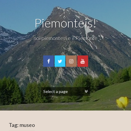
Piemonteis!
noi piemontesi e il Piemonte
Tag:
museo