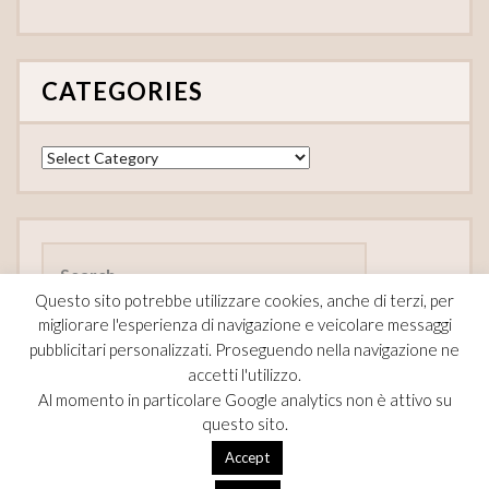
CATEGORIES
Categories
Search
for:
Questo sito potrebbe utilizzare cookies, anche di terzi, per
migliorare l'esperienza di navigazione e veicolare messaggi
pubblicitari personalizzati. Proseguendo nella navigazione ne
accetti l'utilizzo.
FOLLOW
Al momento in particolare Google analytics non è attivo su
questo sito.
F
Pi
T
Accept