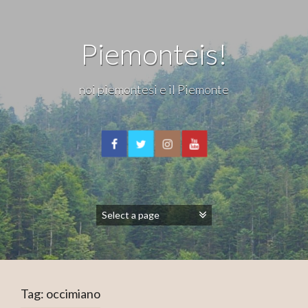
Piemonteis!
noi piemontesi e il Piemonte
Tag:
occimiano