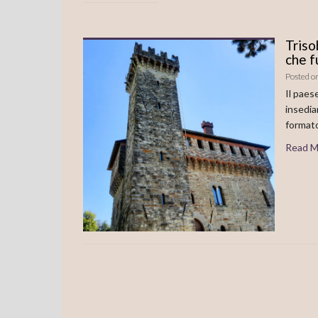
Triso
che f
Posted o
Il paes
insedia
formato
Read M