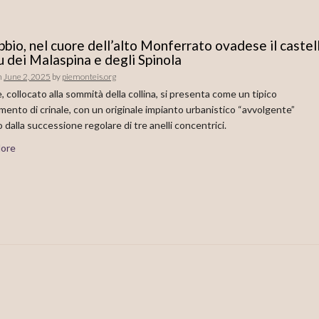
bbio, nel cuore dell’alto Monferrato ovadese il castel
u dei Malaspina e degli Spinola
n
June 2, 2025
by
piemonteis.org
e, collocato alla sommità della collina, si presenta come un tipico
mento di crinale, con un originale impianto urbanistico “avvolgente”
 dalla successione regolare di tre anelli concentrici.
ore