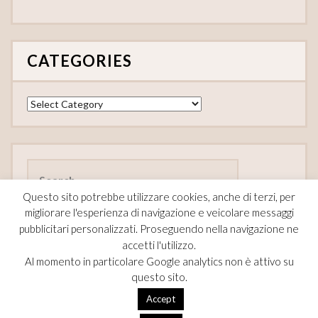
CATEGORIES
Categories
Search
for:
Questo sito potrebbe utilizzare cookies, anche di terzi, per
migliorare l'esperienza di navigazione e veicolare messaggi
pubblicitari personalizzati. Proseguendo nella navigazione ne
accetti l'utilizzo.
FOLLOW
Al momento in particolare Google analytics non è attivo su
questo sito.
F
Pi
T
Accept