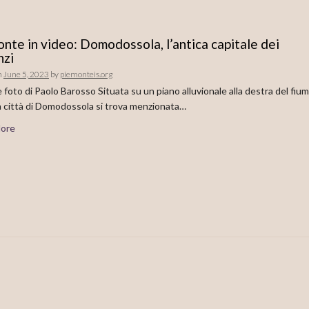
nte in video: Domodossola, l’antica capitale dei
nzi
n
June 5, 2023
by
piemonteis.org
 foto di Paolo Barosso Situata su un piano alluvionale alla destra del fiu
a città di Domodossola si trova menzionata…
ore