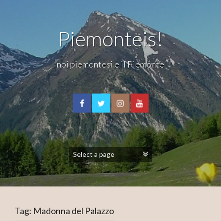
Piemonteis!
noi piemontesi e il Piemonte
Tag:
Madonna del Palazzo