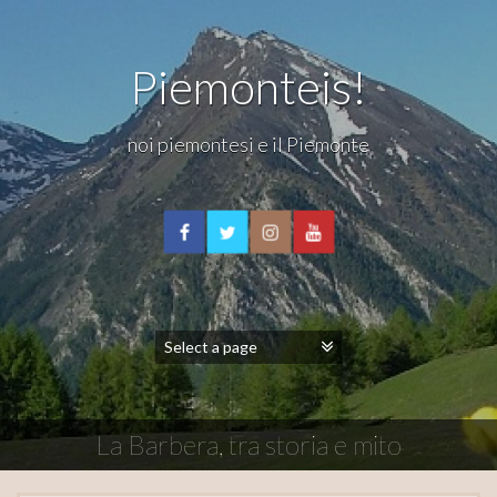
Piemonteis!
noi piemontesi e il Piemonte
La Barbera, tra storia e mito