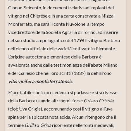
Cinque-Seicento, in documenti relativi ad impianti del
vitigno nel Chierese e in una carta conservata a Nizza
Monferrato, ma sarà il conte Nuvolone, al tempo
vicedirettore della Società Agraria di Torino, ad inserire
nel suo studio ampelografico del 1798 il vitigno Barbera
nell’elenco ufficiale delle varietà coltivate in Piemonte.
L’origine autoctona piemontese della Barbera è
avvalorata anche dalle testimonianze dell’abate Milano
e del Gallesio che nei loro scritti (1839) la definirono
vitis vinifera montisferratensis
.
E’ probabile che in precedenza si parlasse e si scrivesse
della Barbera usando altri nomi, forse
Grisa
o
Grisola
(cioè Uva Grigia), accomunando così il vitigno all’uva
spina per la spiccata nota acida. Alcuni ritengono che il
termine
Grilla
o
Grixa
ricorrente nelle fonti medievali,