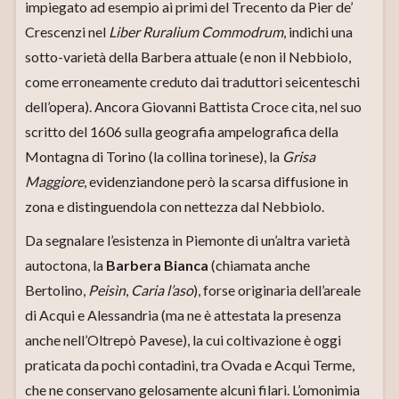
impiegato ad esempio ai primi del Trecento da Pier de’
Crescenzi nel
Liber Ruralium Commodrum
, indichi una
sotto-varietà della Barbera attuale (e non il Nebbiolo,
come erroneamente creduto dai traduttori seicenteschi
dell’opera). Ancora Giovanni Battista Croce cita, nel suo
scritto del 1606 sulla geografia ampelografica della
Montagna di Torino (la collina torinese), la
Grisa
Maggiore
, evidenziandone però la scarsa diffusione in
zona e distinguendola con nettezza dal Nebbiolo.
Da segnalare l’esistenza in Piemonte di un’altra varietà
autoctona, la
Barbera Bianca
(chiamata anche
Bertolino,
Peisìn
,
Caria l’aso
), forse originaria dell’areale
di Acqui e Alessandria (ma ne è attestata la presenza
anche nell’Oltrepò Pavese), la cui coltivazione è oggi
praticata da pochi contadini, tra Ovada e Acqui Terme,
che ne conservano gelosamente alcuni filari. L’omonimia