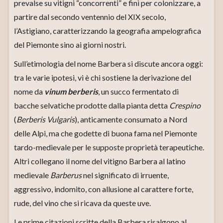
prevalse su vitigni “concorrenti” e finì per colonizzare, a
partire dal secondo ventennio del XIX secolo,
l’Astigiano, caratterizzando la geografia ampelografica
del Piemonte sino ai giorni nostri.
Sull’etimologia del nome Barbera si discute ancora oggi:
tra le varie ipotesi, vi è chi sostiene la derivazione del
nome da
vinum berberis
, un succo fermentato di
bacche selvatiche prodotte dalla pianta detta
Crespino
(
Berberis Vulgaris
), anticamente consumato a Nord
delle Alpi, ma che godette di buona fama nel Piemonte
tardo-medievale per le supposte proprietà terapeutiche.
Altri collegano il nome del vitigno Barbera al latino
medievale
Barberus
nel significato di irruente,
aggressivo, indomito, con allusione al carattere forte,
rude, del vino che si ricava da queste uve.
Le prime citazioni scritte della Barbera risalgono al