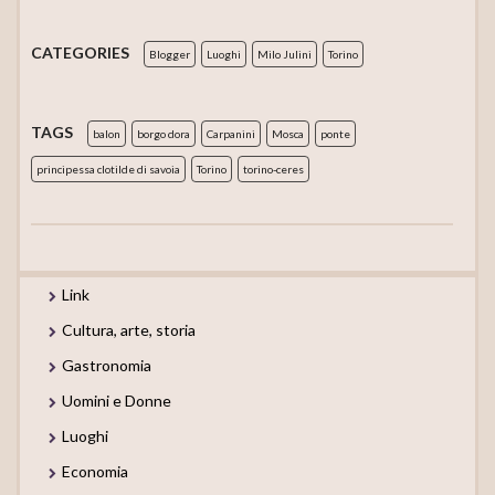
CATEGORIES
Blogger
Luoghi
Milo Julini
Torino
TAGS
balon
borgo dora
Carpanini
Mosca
ponte
principessa clotilde di savoia
Torino
torino-ceres
Link
Cultura, arte, storia
Gastronomia
Uomini e Donne
Luoghi
Economia