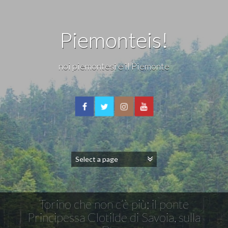
Piemonteis!
noi piemontesi e il Piemonte
Torino che non c’è più: il ponte
Principessa Clotilde di Savoia, sulla