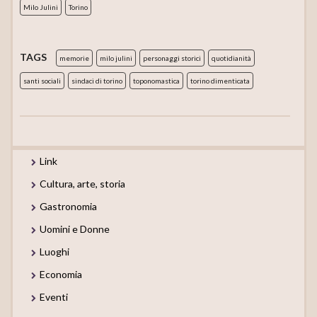
Milo Julini
Torino
TAGS
memorie
milo julini
personaggi storici
quotidianità
santi sociali
sindaci di torino
toponomastica
torino dimenticata
Link
Cultura, arte, storia
Gastronomia
Uomini e Donne
Luoghi
Economia
Eventi