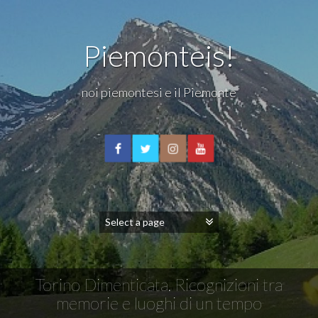
Piemonteis!
noi piemontesi e il Piemonte
Torino Dimenticata. Ricognizioni tra
memorie e luoghi di un tempo