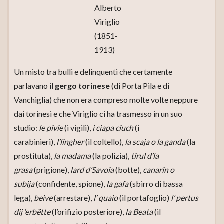
Alberto
Viriglio
(1851-
1913)
Un misto tra bulli e delinquenti che certamente
parlavano il
gergo torinese
(di Porta Pila e di
Vanchiglia) che non era compreso molte volte neppure
dai torinesi e che Viriglio ci ha trasmesso in un suo
studio:
le pivie
(i vigili),
i ciapa ciuch
(i
carabinieri),
l’lingher
(il coltello),
la scaja o la ganda
(la
prostituta),
la madama
(la polizia),
tirul d’la
grasa
(prigione),
lard d’Savoia
(botte),
canarin o
subija
(confidente, spione),
la gafa
(sbirro di bassa
lega),
beive
(arrestare),
l’ quaio
(il portafoglio)
l’
pertus
dij ‘erbëtte
(l’orifizio posteriore),
la Beata
(il