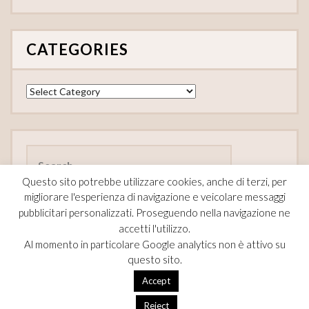
CATEGORIES
Categories
Search
for:
Questo sito potrebbe utilizzare cookies, anche di terzi, per
migliorare l'esperienza di navigazione e veicolare messaggi
pubblicitari personalizzati. Proseguendo nella navigazione ne
accetti l'utilizzo.
FOLLOW
Al momento in particolare Google analytics non è attivo su
questo sito.
F
Pi
T
Accept
ac
nt
w
Reject