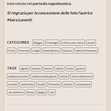
intervenute nel
periodo napoleonico
.
Si ringrazia per la concessione delle foto l’autrice
Maira Lometti
CATEGORIES
Blogger
Cronologia
Cultura, arte, storia
eventi
Feste
Festività
Luoghi
Paolo Barosso
Santuari
Valli del Piemonte
TAGS
agosto
anzasca
bannio
calasca
festa
guerra
madonna assunta
madonna delle grazie
milizia
milizie delle terre
miracoli
monferrato
Ossola
Piemonte
reliquie
rievocazione
san valentino
Savoia
Spagna
valli