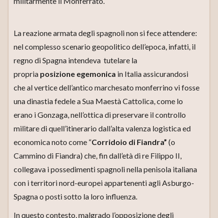
militarmente il Monferrato.
La reazione armata degli spagnoli non si fece attendere:
nel complesso scenario geopolitico dell’epoca, infatti, il
regno di Spagna intendeva tutelare la
propria
posizione egemonica
in Italia assicurandosi
che al vertice dell’antico marchesato monferrino vi fosse
una dinastia fedele a Sua Maestà Cattolica, come lo
erano i Gonzaga, nell’ottica di preservare il controllo
militare di quell’itinerario dall’alta valenza logistica ed
economica noto come “
Corridoio di Fiandra”
(o
Cammino di Fiandra) che, fin dall’età di re Filippo II,
collegava i possedimenti spagnoli nella penisola italiana
con i territori nord-europei appartenenti agli Asburgo-
Spagna o posti sotto la loro influenza.
In questo contesto, malgrado l’opposizione degli