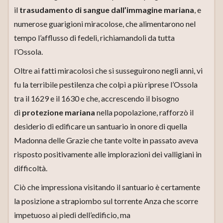
il
trasudamento di sangue dall’immagine mariana
, e
numerose guarigioni miracolose, che alimentarono nel
tempo l’afflusso di fedeli, richiamandoli da tutta
l’Ossola.
Oltre ai fatti miracolosi che si susseguirono negli anni, vi
fu la terribile pestilenza che colpì a più riprese l’Ossola
tra il 1629 e il 1630 e che, accrescendo il bisogno
di
protezione mariana
nella popolazione, rafforzò il
desiderio di edificare un santuario in onore di quella
Madonna delle Grazie che tante volte in passato aveva
risposto positivamente alle implorazioni dei valligiani in
difficoltà.
Ciò che impressiona visitando il santuario è certamente
la posizione a strapiombo sul torrente Anza che scorre
impetuoso ai piedi dell’edificio, ma