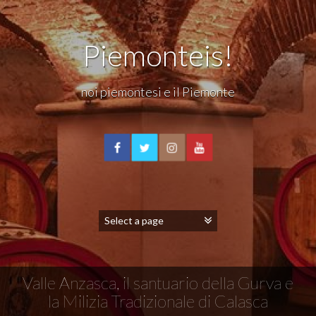
Piemonteis!
noi piemontesi e il Piemonte
Valle Anzasca, il santuario della Gurva e
la Milizia Tradizionale di Calasca