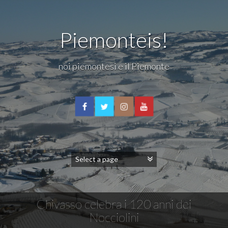
Piemonteis!
noi piemontesi e il Piemonte
Chivasso celebra i 120 anni dei
Nocciolini