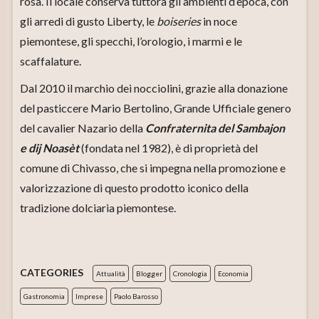
rosa. Il locale conserva tuttora gli ambienti d’epoca, con
gli arredi di gusto Liberty, le
boiseries
in noce
piemontese, gli specchi, l’orologio, i marmi e le
scaffalature.
Dal 2010 il marchio dei nocciolini, grazie alla donazione
del pasticcere Mario Bertolino, Grande Ufficiale genero
del cavalier Nazario della
Confraternita del Sambajon
e dij Noasèt
(fondata nel 1982), è di proprietà del
comune di Chivasso, che si impegna nella promozione e
valorizzazione di questo prodotto iconico della
tradizione dolciaria piemontese.
CATEGORIES
Attualità
Blogger
Cronologia
Economia
Gastronomia
Imprese
Paolo Barosso