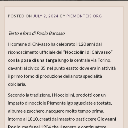
POSTED ON
JULY 2, 2024
BY
PIEMONTEIS.ORG
Testo e foto di Paolo Barosso
Il comune di Chivasso ha celebrato i 120 anni dal
riconoscimento ufficiale dei “
Nocciolini di Chivasso
”
con
la posa di una targa
lungo la centrale via Torino,
davanti al civico 35, nel punto esatto dove era in attività
il primo forno di produzione della nota specialità
dolciaria.
Secondo la tradizione, i Nocciolini, prodotti con un
impasto di nocciole Piemonte Igp sgusciate e tostate,
albume e zucchero, nacquero molto tempo prima,
intorno al 1810, creati dal maestro pasticcere
Giovanni
Podio
, ma fu nel 1904 che il genero, e continuatore