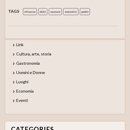
TAGS
chivasso
dolci
nazzaro
nocciolini
podio
Link
Cultura, arte, storia
Gastronomia
Uomini e Donne
Luoghi
Economia
Eventi
CATEGORIES