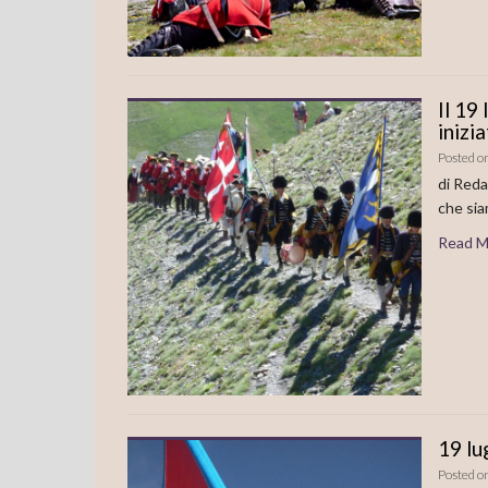
Il 19
inizi
Posted o
di Reda
che sia
Read M
19 lu
Posted o