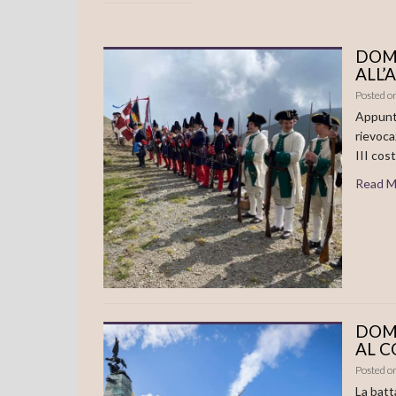
DOME
ALL’
Posted o
Appunta
rievoca
III cost
Read M
DOME
AL C
Posted o
La batt