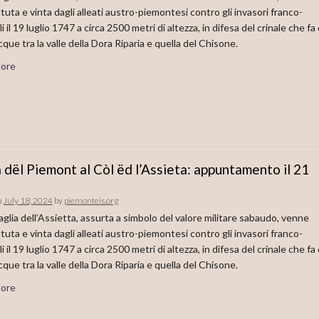
uta e vinta dagli alleati austro-piemontesi contro gli invasori franco-
 il 19 luglio 1747 a circa 2500 metri di altezza, in difesa del crinale che fa
cque tra la valle della Dora Riparia e quella del Chisone.
ore
 dël Piemont al Còl ëd l’Assieta: appuntamento il 21
o
n
July 18, 2024
by
piemonteis.org
aglia dell’Assietta, assurta a simbolo del valore militare sabaudo, venne
uta e vinta dagli alleati austro-piemontesi contro gli invasori franco-
 il 19 luglio 1747 a circa 2500 metri di altezza, in difesa del crinale che fa
cque tra la valle della Dora Riparia e quella del Chisone.
ore