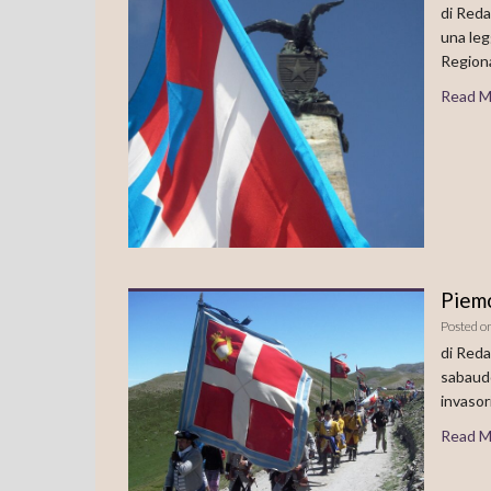
di Reda
una leg
Region
Read M
Piemo
Posted o
di Reda
sabaudo
invasor
Read M