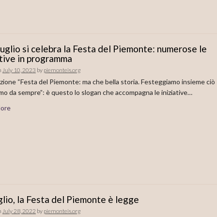
 luglio si celebra la Festa del Piemonte: numerose le
ative in programma
n
July 10, 2023
by
piemonteis.org
zione “Festa del Piemonte: ma che bella storia. Festeggiamo insieme ciò
mo da sempre”: è questo lo slogan che accompagna le iniziative…
ore
glio, la Festa del Piemonte è legge
n
July 28, 2022
by
piemonteis.org