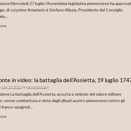
zione Mercoledì 27 luglio l’Assemblea legislativa piemontese ha approva
ge, di cui primo firmatario è Stefano Allasia, Presidente del Consiglio
ale,…
ore
nte in video: la battaglia dell’Assietta, 19 luglio 174
n
July 19, 2022
by
piemonteis.org
zione La battaglia dell’Assietta, assurta a simbolo del valore militare
, venne combattuta e vinta dagli alleati austro-piemontesi contro gli
i franco-spagnoli…
ore