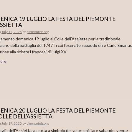
NICA 19 LUGLIO LA FESTA DEL PIEMONTE
ASSIETTA
n
July 17, 2026
by
piemonteis.org
mento domenica 19 luglio al Colle dell’Assietta per la tradizionale
zione della battaglia del 1747 in cui l’esercito sabaudo di re Carlo Emanue
rinse alla ritirata i francesi di Luigi XV.
ore
NICA 20 LUGLIO LA FESTA DEL PIEMONTE
OLLE DELL’ASSIETTA
n
July 17, 2025
by
piemonteis.org
aglia dell’Assietta, assurta a simbolo del valore militare sabaudo, venne