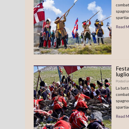
combatt
spagnoli
spartia
Read M
Festa
lugli
Posted o
La batt
combatt
spagnoli
spartia
Read M