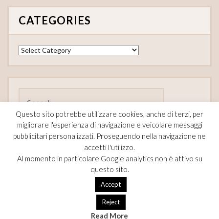
CATEGORIES
Categories
Search
for:
Questo sito potrebbe utilizzare cookies, anche di terzi, per
migliorare l'esperienza di navigazione e veicolare messaggi
pubblicitari personalizzati. Proseguendo nella navigazione ne
accetti l'utilizzo.
FOLLOW
Al momento in particolare Google analytics non è attivo su
questo sito.
F
Pi
T
Accept
ac
nt
w
Reject
e
er
itt
Read More