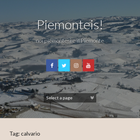
Piemonteis!
noi piemontesi e il Piemonte
Tag:
calvario