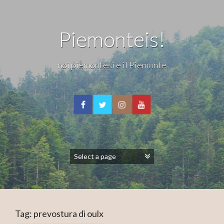
Piemonteis!
noi piemontesi e il Piemonte
Tag:
prevostura di oulx