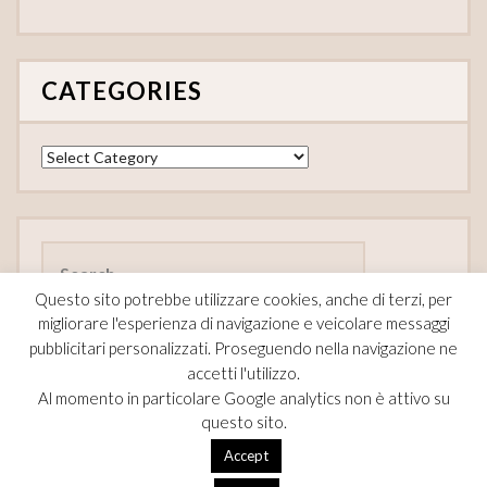
CATEGORIES
Categories
Search
for:
Questo sito potrebbe utilizzare cookies, anche di terzi, per
migliorare l'esperienza di navigazione e veicolare messaggi
pubblicitari personalizzati. Proseguendo nella navigazione ne
accetti l'utilizzo.
FOLLOW
Al momento in particolare Google analytics non è attivo su
questo sito.
F
Pi
T
Accept