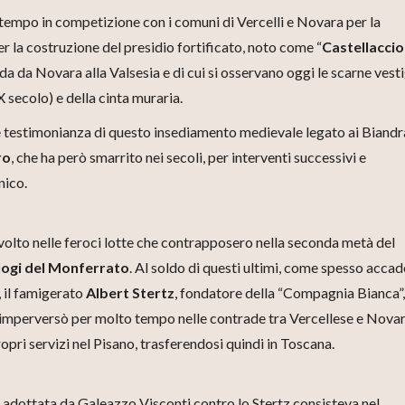
tempo in competizione con i comuni di Vercelli e Novara per la
per la costruzione del presidio fortificato, noto come “
Castellaccio
a da Novara alla Valsesia e di cui si osservano oggi le scarne vesti
(IX secolo) e della cinta muraria.
le testimonianza di questo insediamento medievale legato ai Biandr
ro
, che ha però smarrito nei secoli, per interventi successivi e
nico.
involto nelle feroci lotte che contrapposero nella seconda metà del
logi del Monferrato
. Al soldo di questi ultimi, come spesso accad
, il famigerato
Albert Stertz
, fondatore della “Compagnia Bianca”,
e imperversò per molto tempo nelle contrade tra Vercellese e Nova
ropri servizi nel Pisano, trasferendosi quindi in Toscana.
ca adottata da Galeazzo Visconti contro lo Stertz consisteva nel