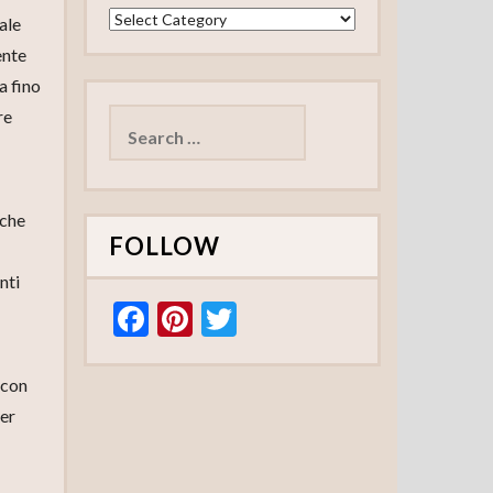
Categories
ale
ente
a fino
Search
for:
re
 che
FOLLOW
nti
F
Pi
T
ac
nt
w
e
er
itt
(con
b
es
er
per
o
t