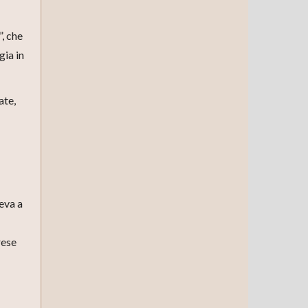
o
k
”, che
gia in
ate,
eva a
rese