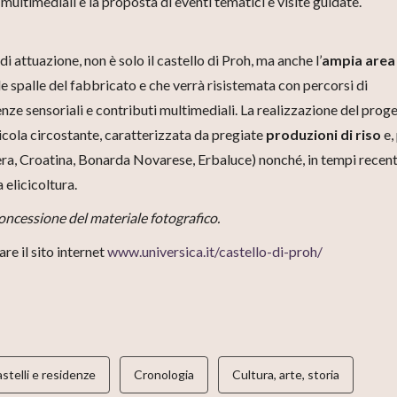
 multimediali e la proposta di eventi tematici e visite guidate.
i attuazione, non è solo il castello di Proh, ma anche l’
ampia area
alle spalle del fabbricato e che verrà risistemata con percorsi di
nze sensoriali e contributi multimediali. La realizzazione del prog
icola circostante, caratterizzata da pregiate
produzioni di riso
e,
era, Croatina, Bonarda Novarese, Erbaluce) nonché, in tempi recent
a elicicoltura.
oncessione del materiale fotografico.
re il sito internet
www.universica.it/castello-di-proh/
stelli e residenze
Cronologia
Cultura, arte, storia