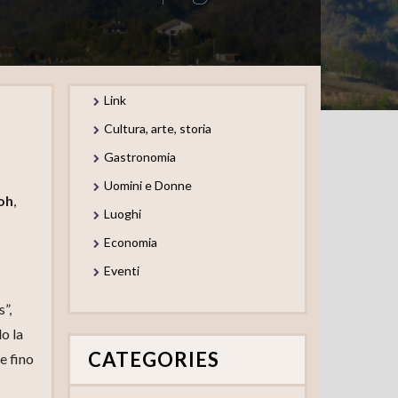
Link
Cultura, arte, storia
Gastronomia
Uomini e Donne
roh
,
Luoghi
Economia
Eventi
”,
lo la
CATEGORIES
e fino