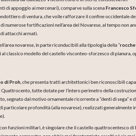
unti di appoggio ai mercenari), comparve sulla scena
Francesco Sf
dottiero di ventura, che volle rafforzare il confine occidentale de
di numerose fortificazioni nell’area del Novarese, al tempo non an
 di attacchi armati.
l’area novarese, in parte riconducibili alla tipologia della “
rocche
i al classico modello del castello visconteo-sforzesco di pianura, 
lo di Proh
, che presenta tratti architettonici ben riconoscibili capa
l Quattrocento, tutte dotate per l’intero perimetro della costruzion
o, segnato dal motivo ornamentale ricorrente a “denti di sega” e d
di particolare profondità (alla novarese), realizzati generalmente i
e).
on funzioni militari, è singolare che il castello quattrocentesco di 
olamento campestre, non abbia mai fronteggiato assalti né sia mai