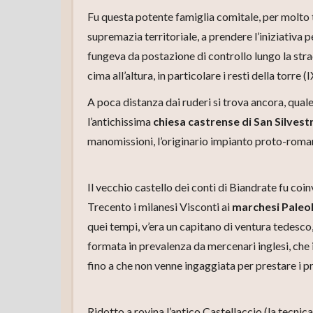
Fu questa potente famiglia comitale, per molto 
supremazia territoriale, a prendere l’iniziativa 
fungeva da postazione di controllo lungo la strad
cima all’altura, in particolare i resti della torre 
A poca distanza dai ruderi si trova ancora, qua
l’antichissima
chiesa castrense di San Silvest
manomissioni, l’originario impianto proto-roma
Il vecchio castello dei conti di Biandrate fu co
Trecento i milanesi Visconti ai
marchesi Paleo
quei tempi, v’era un capitano di ventura tedesco
formata in prevalenza da mercenari inglesi, ch
fino a che non venne ingaggiata per prestare i p
Ridotto a rovina l’antico Castellaccio (la tecni