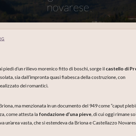
novarese
RG
piedi d’un rilievo morenico fitto di boschi, sorge il
castello di P
isolata, sia dall’impronta quasi fiabesca della costruzione, con
dealizzato dei romantici.
i Briona, ma menzionata in un documento del 949 come “caput plebis
za, come attesta la
fondazione d’una pieve
, di cui oggi rimane so
a un’area vasta, che si estendeva da Briona e Castellazzo Novares