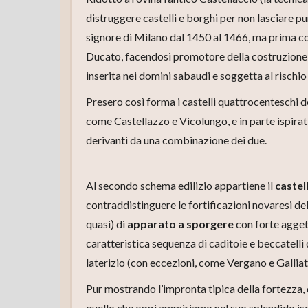
distruggere castelli e borghi per non lasciare p
signore di Milano dal 1450 al 1466, ma prima con
Ducato, facendosi promotore della costruzione 
inserita nei domini sabaudi e soggetta al rischio
Presero così forma i castelli quattrocenteschi del
come Castellazzo e Vicolungo, e in parte ispirat
derivanti da una combinazione dei due.
Al secondo schema edilizio appartiene il
castel
contraddistinguere le fortificazioni novaresi de
quasi) di
apparato a sporgere
con forte aggett
caratteristica sequenza di caditoie e beccatelli 
laterizio (con eccezioni, come Vergano e Galliat
Pur mostrando l’impronta tipica della fortezza, c
quello che oggi ammiriamo nel suo splendido is