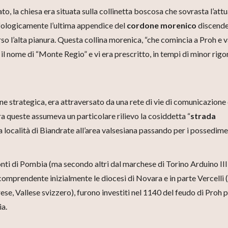
o, la chiesa era situata sulla collinetta boscosa che sovrasta l’attu
fologicamente l’ultima appendice del
cordone morenico
discend
so l’alta pianura. Questa collina morenica, “che comincia a Proh e v
l nome di “Monte Regio” e vi era prescritto, in tempi di minor rigo
zione strategica, era attraversato da una rete di vie di comunicazione
ra queste assumeva un particolare rilievo la cosiddetta “
strada
a località di Biandrate all’area valsesiana passando per i possedime
onti di Pombia (ma secondo altri dal marchese di Torino Arduino III
 comprendente inizialmente le diocesi di Novara e in parte Vercelli 
se, Vallese svizzero), furono investiti nel 1140 del feudo di Proh 
ia.