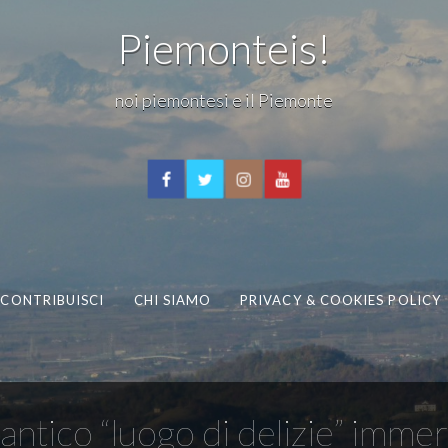
Piemonteis!
noi piemontesi e il Piemonte
CONTRIBUISCI
CHI SIAMO
PRIVACY & COOKIES POLICY
h, antico “luogo di delizie” imm