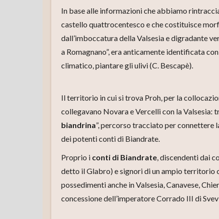
In base alle informazioni che abbiamo rintracciat
castello quattrocentesco e che costituisce mor
dall’imboccatura della Valsesia e digradante ver
a Romagnano”, era anticamente identificata con i
climatico, piantare gli ulivi (C. Bescapè).
Il territorio in cui si trova Proh, per la colloca
collegavano Novara e Vercelli con la Valsesia: t
biandrina
”, percorso tracciato per connettere l
dei potenti conti di Biandrate.
Proprio i
conti di Biandrate
, discendenti dai c
detto il Glabro) e signori di un ampio territorio
possedimenti anche in Valsesia, Canavese, Chiere
concessione dell’imperatore Corrado III di Svev