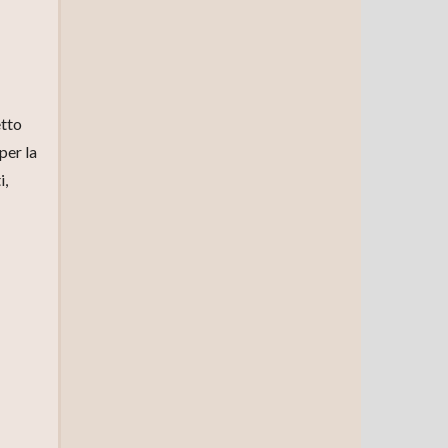
etto
 per la
i,