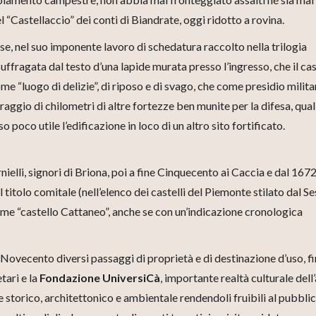
el “Castellaccio” dei conti di Biandrate, oggi ridotto a rovina.
se, nel suo imponente lavoro di schedatura raccolto nella trilogia
 suffragata dal testo d’una lapide murata presso l’ingresso, che il ca
e “luogo di delizie”, di riposo e di svago, che come presidio milita
aggio di chilometri di altre fortezze ben munite per la difesa, qual
poco utile l’edificazione in loco di un altro sito fortificato.
nielli, signori di Briona, poi a fine Cinquecento ai Caccia e dal 1672
il titolo comitale (nell’elenco dei castelli del Piemonte stilato dal Se
come “castello Cattaneo”, anche se con un’indicazione cronologica
Novecento diversi passaggi di proprietà e di destinazione d’uso, fi
tari e la
Fondazione UniversiCà
, importante realtà culturale dell’
e storico, architettonico e ambientale rendendoli fruibili al pubbli