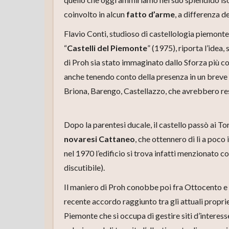
coinvolto in alcun
fatto d’arme
, a differenza d
Flavio Conti, studioso di castellologia piemonte
“
Castelli del Piemonte
” (1975), riporta l’idea,
di Proh sia stato immaginato dallo Sforza più com
anche tenendo conto della presenza in un breve r
Briona, Barengo, Castellazzo, che avrebbero reso 
Dopo la parentesi ducale, il castello passò ai Tor
novaresi Cattaneo
, che ottennero di lì a poco 
nel 1970 l’edificio si trova infatti menzionato 
discutibile).
Il maniero di Proh conobbe poi fra Ottocento e 
recente accordo raggiunto tra gli attuali proprie
Piemonte che si occupa di gestire siti d’interess