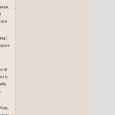
orza
,
l
cora
tta
”,
oppure
ci di
e ( o
alla
n
Proh,
 stato