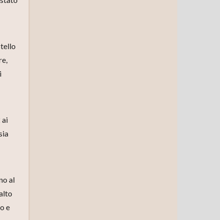
stello
re,
i
 ai
sia
no al
alto
co e