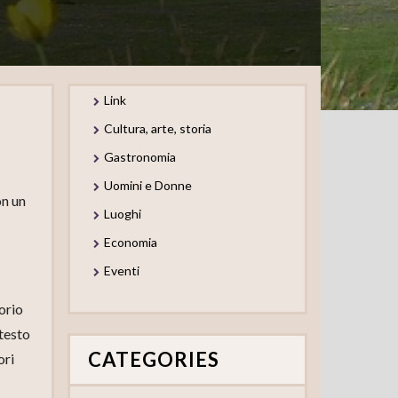
Link
Cultura, arte, storia
Gastronomia
Uomini e Donne
on un
Luoghi
Economia
Eventi
orio
testo
CATEGORIES
ori