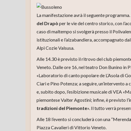
La manifestazione avrà il seguente programma. Al
del Drapò
per le vie del centro storico, con l’a
caso di maltempo si svolgerà presso il Polivalent
istituzionali e l’alzabandiera, accompagnato dall
Alpi Cozie Valsusa.
Alle 14.30 è previsto il ritrovo del club piem
Veneto. Dalle ore 16, nel teatro Don Bunino in Pi
«Laboratorio di canto popolare de L’Asola di G
Ciari e Pino Potenza; a seguire, un’intervento a
e, subito dopo, l’esibizione musicale di VEA «Ma
piemontese Valter Agostini; infine, è previsto l
tradizioni del Piemonte
». Il tutto verrà prese
Alle 18 l’evento si concluderà con una “Merenda
Piazza Cavalieri di Vittorio Veneto.