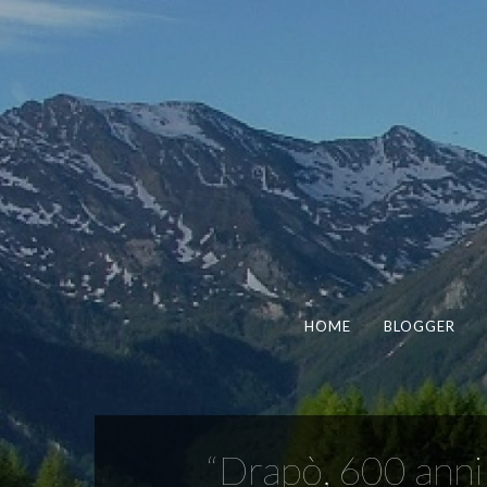
HOME
BLOGGER
“Drapò, 600 anni 