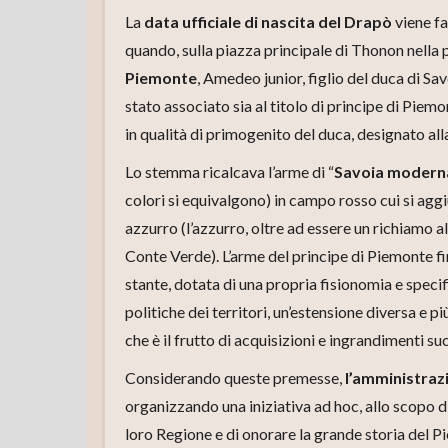
La
data ufficiale di nascita del Drapò
viene fa
quando, sulla piazza principale di Thonon nella
Piemonte
, Amedeo junior, figlio del duca di Sa
stato associato sia al titolo di principe di Piemon
in qualità di primogenito del duca, designato all
Lo stemma ricalcava l’arme di “
Savoia modern
colori si equivalgono) in campo rosso cui si agg
azzurro (l’azzurro, oltre ad essere un richiamo a
Conte Verde). L’arme del principe di Piemonte fin
stante, dotata di una propria fisionomia e speci
politiche dei territori, un’estensione diversa e 
che è il frutto di acquisizioni e ingrandimenti suc
Considerando queste premesse,
l’amministraz
organizzando una iniziativa ad hoc, allo scopo d
loro Regione e di onorare la grande storia del P