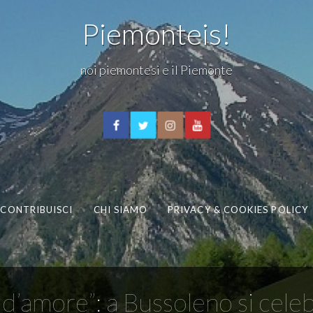
Piemonteis!
noi piemontesi e il Piemonte
CONTRIBUISCI
CHI SIAMO
PRIVACY & COOKIES POLICY
d’amore”: a Bussoleno si celeb