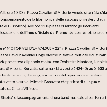
le ore 10.30 in Piazza Cavalieri di Vittorio Veneto si terrà la
sfil
ccompagnamento della filarmonica, delle associazioni e dei cittadini
e di Bussoleno). Alle ore 11 in piazza ci saranno gli interventi
’esecuzione dell’
inno ufficiale del Piemonte
, con l’esibizione del
ontese “MOTOR VEJ D’LA VALSUSA 22” in Piazza Cavalieri di Vittor
azza Cavour, avranno luogo diverse iniziative, musicali e culturali: i
ovi» presenterà «Il popolo canta», con Ombretta Mantoan, Nicolet
 cura di Alberto Borgatta sul tema «
15 agosto 1424–Drapò, 600 a
dre di canzoni», che eseguirà canzoni del repertorio dell’autore
’intervento a cura di Michele Bonavero che parlerà di «
Lingua e
ntato da Chiara Viffredo.
 Sinoira” e l’accompagnamento di una band musicale al bar Ferrari 