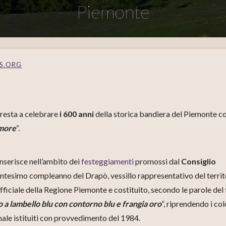
Piemonte
S.ORG
ppresta a celebrare
i 600 anni
della storica bandiera del Piemonte c
amore
“.
inserisce nell’ambito dei
festeggiamenti
promossi dal
Consiglio
entesimo compleanno del Drapò, vessillo rappresentativo del territ
iciale della Regione Piemonte e costituito, secondo le parole del 
 a lambello blu con contorno blu e frangia oro
”, riprendendo i col
nale istituiti con provvedimento del 1984.