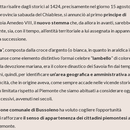
tta risalire dagli storici al 1424, precisamente nel giorno 15 agosto
 provincia sabauda del Chiablese, si annunciò al primo
principe di
voia Amedeo VIII, il
nuovo stemma
che, da allora in avanti, sarebb
te, sia, con il tempo, all’entità territoriale a lui assegnata in appa
a successione.
a
”, composta dalla croce d’argento (o bianca, in quanto in araldica 
iunse come elemento distintivo l’ormai celebre “
lambello
” di color
lla devozione mariana, era il colore dinastico dei Savoia fin dai temp
ì, quindi, per identificare
un’area geografica e amministrativa
a
ficità, che in origine aveva, come sempre accade nelle vicende stori
più limitata rispetto al Piemonte che siamo abituati a considerare og
cessivi, avvenuti nei secoli.
ione comunale di Bussoleno
ha voluto cogliere l’opportunità
i rafforzare
il senso di appartenenza dei cittadini piemontesi
a
iemonte.