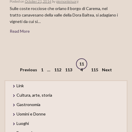
Posted on
October 21, 2014
by
piemonteis.org
Sulle coste rocciose che orlano il borgo di Carema, nel
tratto canavesano della valle della Dora Baltea, si adagiano i
vigneti da cui si…
Read More
Posts
11
navigation
Previous
1
…
112
113
4
115
Next
Link
Cultura, arte, storia
Gastronomia
Uomini e Donne
Luoghi