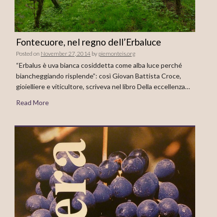
Fontecuore, nel regno dell’Erbaluce
Posted on
November 27, 2014
by
piemonteis.org
“Erbalus è uva bianca cosiddetta come alba luce perché
biancheggiando risplende”: così Giovan Battista Croce,
gioielliere e viticultore, scriveva nel libro Della eccellenza…
Read More