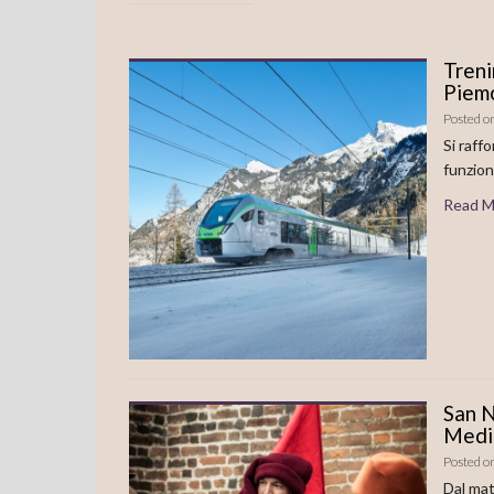
Treni
Piemo
Posted o
Si raff
funzion
Read M
San N
Medie
Posted o
Dal mat