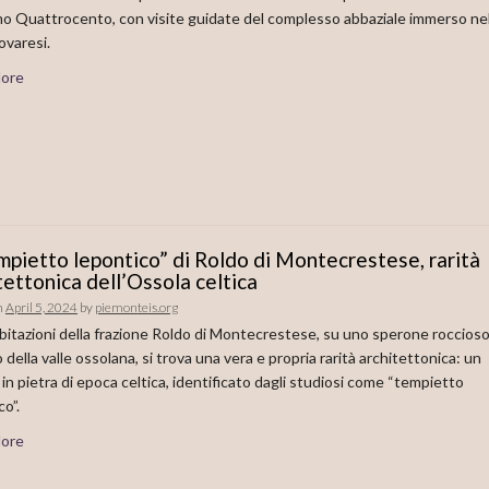
mo Quattrocento, con visite guidate del complesso abbaziale immerso ne
ovaresi.
ore
empietto lepontico” di Roldo di Montecrestese, rarità
tettonica dell’Ossola celtica
n
April 5, 2024
by
piemonteis.org
abitazioni della frazione Roldo di Montecrestese, su uno sperone roccioso
 della valle ossolana, si trova una vera e propria rarità architettonica: un
o in pietra di epoca celtica, identificato dagli studiosi come “tempietto
co”.
ore