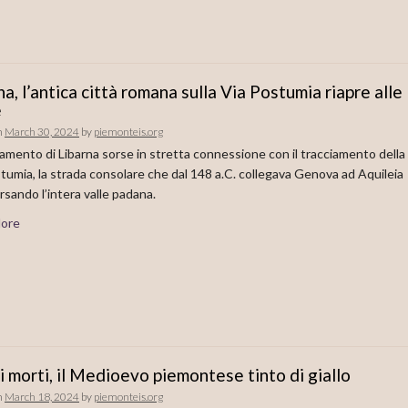
na, l’antica città romana sulla Via Postumia riapre alle
e
n
March 30, 2024
by
piemonteis.org
iamento di Libarna sorse in stretta connessione con il tracciamento della
tumia, la strada consolare che dal 148 a.C. collegava Genova ad Aquileia
rsando l’intera valle padana.
ore
i morti, il Medioevo piemontese tinto di giallo
n
March 18, 2024
by
piemonteis.org