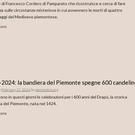
o di Francesco Cordero di Pamparato che ricostruisce e cerca di fare
za sulle circostanze misteriose in cui avvennero le morti di quattro
aggi del Medioevo piemontese.
ore
2024: la bandiera del Piemonte spegne 600 candeli
n
February 23, 2024
by
piemonteis.org
gono in questi giorni le celebrazioni per i 600 anni del Drapò, la storica
a del Piemonte, nata nel 1424.
ore