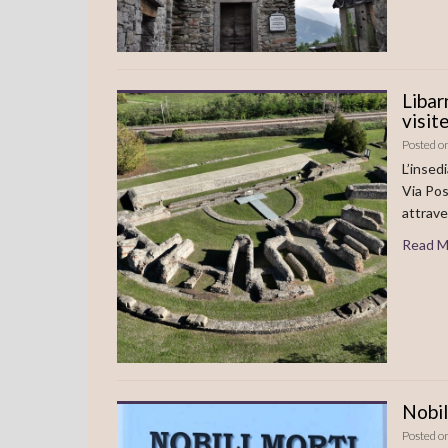
Libar
visit
Posted o
L’insed
Via Pos
attrave
Read M
Nobil
Posted o