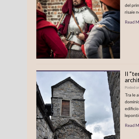
del pri
risaie n
Read M
Il “t
archi
Posted o
Tra le 
dominio
edifici
leponti
Read M