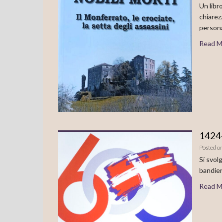
Un libr
chiarez
person
Read M
1424-
Posted o
Si svol
bandier
Read M