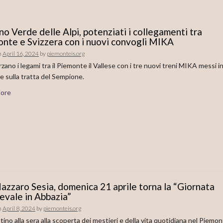
no Verde delle Alpi, potenziati i collegamenti tra
nte e Svizzera con i nuovi convogli MIKA
n
April 16, 2024
by
piemonteis.org
orzano i legami tra il Piemonte il Vallese con i tre nuovi treni MIKA messi i
e sulla tratta del Sempione.
ore
azzaro Sesia, domenica 21 aprile torna la “Giornata
vale in Abbazia”
n
April 8, 2024
by
piemonteis.org
tino alla sera alla scoperta dei mestieri e della vita quotidiana nel Piemo