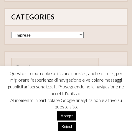
CATEGORIES
Categories
Search
for:
Questo sito potrebbe utilizzare cookies, anche di terzi, per
migliorare l'esperienza di navigazione e veicolare messaggi
pubblicitari personalizzati. Proseguendo nella navigazione ne
accetti l'utilizzo.
FOLLOW
Al momento in particolare Google analytics non è attivo su
questo sito.
F
Pi
T
Accept
ac
nt
w
Reject