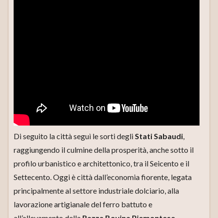
Di seguito la città seguì le sorti degli
Stati Sabaudi
,
raggiungendo il culmine della prosperità, anche sotto il
profilo urbanistico e architettonico, tra il Seicento e il
Settecento. Oggi è città dall’economia fiorente, legata
principalmente al settore industriale dolciario, alla
lavorazione artigianale del ferro battuto e
all’allevamento della
Razza Bovina Piemontese
.