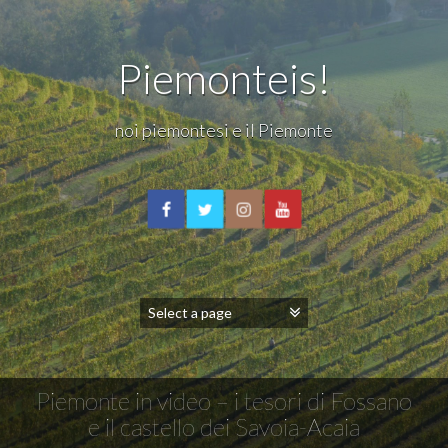
Piemonteis!
noi piemontesi e il Piemonte
Piemonte in video – i tesori di Fossano
e il castello dei Savoia-Acaia