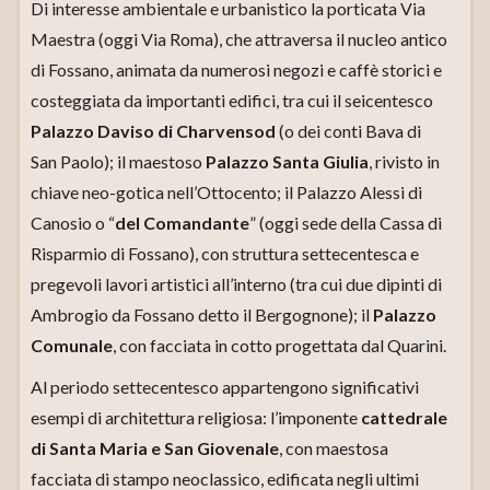
Di interesse ambientale e urbanistico la porticata Via
Maestra (oggi Via Roma), che attraversa il nucleo antico
di Fossano, animata da numerosi negozi e caffè storici e
costeggiata da importanti edifici, tra cui il seicentesco
Palazzo Daviso di Charvensod
(o dei conti Bava di
San Paolo); il maestoso
Palazzo Santa Giulia
, rivisto in
chiave neo-gotica nell’Ottocento; il Palazzo Alessi di
Canosio o “
del Comandante
” (oggi sede della Cassa di
Risparmio di Fossano), con struttura settecentesca e
pregevoli lavori artistici all’interno (tra cui due dipinti di
Ambrogio da Fossano detto il Bergognone); il
Palazzo
Comunale
, con facciata in cotto progettata dal Quarini.
Al periodo settecentesco appartengono significativi
esempi di architettura religiosa: l’imponente
cattedrale
di Santa Maria e San Giovenale
, con maestosa
facciata di stampo neoclassico, edificata negli ultimi