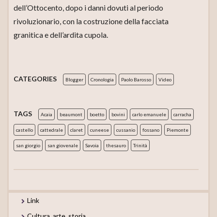
dell’Ottocento, dopo i danni dovuti al periodo
rivoluzionario, con la costruzione della facciata
granitica e dell’ardita cupola.
CATEGORIES
Blogger
Cronologia
Paolo Barosso
Video
TAGS
Acaia
beaumont
boetto
bovini
carlo emanuele
carracha
castello
cattedrale
claret
cuneese
cussanio
fossano
Piemonte
san giorgio
san giovenale
Savoia
thesauro
Trinità
Link
Cultura, arte, storia