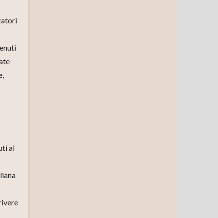
zatori
tenuti
cate
e,
ti al
liana
rivere