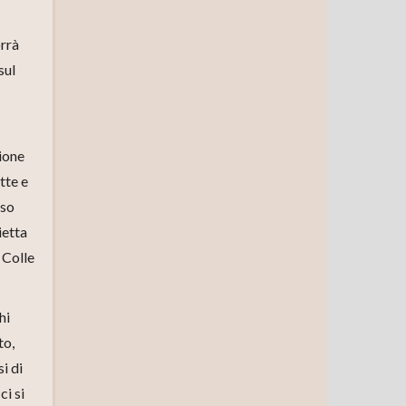
orrà
sul
zione
tte e
nso
ietta
 Colle
hi
to,
i di
ci si