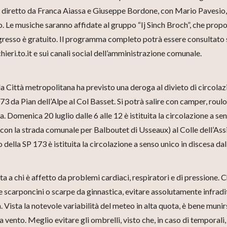
o e diretto da Franca Aiassa e Giuseppe Bordone, con Mario Pavesio,
. Le musiche saranno affidate al gruppo “Ij Sinch Broch”, che prop
ngresso è gratuito. Il programma completo potrà essere consultato 
ieri.to.it e sui canali social dell’amministrazione comunale.
lla Città metropolitana ha previsto una deroga al divieto di circola
3 da Pian dell’Alpe al Col Basset. Si potrà salire con camper, roulo
 Domenica 20 luglio dalle 6 alle 12 è istituita la circolazione a se
o con la strada comunale per Balboutet di Usseaux) al Colle dell’Ass
 della SP 173 è istituita la circolazione a senso unico in discesa dal
tta a chi è affetto da problemi cardiaci, respiratori e di pressione. C
e scarponcini o scarpe da ginnastica, evitare assolutamente infradi
 Vista la notevole variabilità del meteo in alta quota, è bene munirs
 vento. Meglio evitare gli ombrelli, visto che, in caso di temporali, 