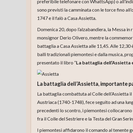
preferibile telefonare con WhattsApp) o all’ind
sono previsti la camminata con le torce fino all’o
1747 e il falò a Casa Assietta.
Domenica 20, dopo l’alzabandiera, la Messa in ric
monsignor Derio Olivero, mentre la commemorazion
battaglia a Casa Assietta alle 11,45. Alle 12,30 
balli tradizionali piemontesi e dalla musica, pro
presentato il libro “
La battaglia dell’Assietta
La battaglia dell’Assietta, importante p
La battaglia combattuta al Colle dell’Assietta il
Austriaca (1740-1748), fece seguito ad una lungh
precedenti lo scontro, i piemontesi collocarono u
fra il Colle del Sestriere e la Testa del Gran Seri
I piemontesi affidarono il comando al tenente 