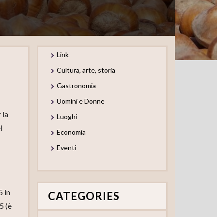
Link
Cultura, arte, storia
Gastronomia
Uomini e Donne
 la
Luoghi
l
Economia
Eventi
5 in
CATEGORIES
5 (è