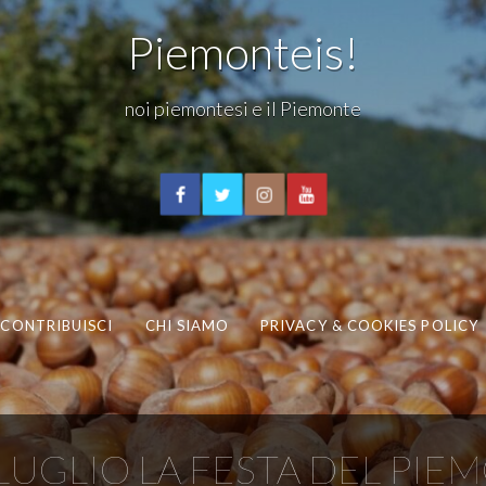
Piemonteis!
noi piemontesi e il Piemonte
CONTRIBUISCI
CHI SIAMO
PRIVACY & COOKIES POLICY
UGLIO LA FESTA DEL PIE