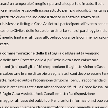
enarsi un temporale è meglio ripararsi al coperto o in auto. Il sole
creme solari e cappellini, soprattutto per i più piccoli. Gli organiz
rattutto quelli che indicano il divieto di sosta nel tratto della
 la Messa e il rifugio Casa Assietta. I partecipanti all’evento sono 
otezione Civile e delle forze dell’ordine. Le zone di parcheggio indi
. È meglio limitare l’afflusso all’obelisco durante la commemorazion
tretto.
la commemorazione della Battaglia dell’Assietta
vengono
ne delle Aree Protette delle Alpi Cozie invita a non calpestare
octoni (tra i quali gli anfibi che popolano il laghetto vicino a Casa
on calpestare le aree di torbiera segnalate. I cani devono essere tenu
lette, moto ed auto e l’accensione di fuochi liberi. Si raccomanda di
lire le aree utilizzate e non abbandonare rifiuti. La Croce Rossa Ita
 Rifugio Casa Assietta Jack Canali e metterà a disposizione
maggior afflusso del pubblico. Per ulteriori informazioni si può sc
o si possono chiamare gli organizzatori: Enrico Tenivella al numero