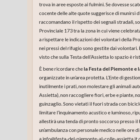
trova in aree esposte ai fulmini. Se dovesse scat
cocente delle alte quote suggerisce di munirsi di 
raccomandano il rispetto dei segnali stradali, sop
Provinciale 173 tra la zona in cui viene celebrata
a rispettare le indicazioni dei volontari della Pr
nei pressi del rifugio sono gestite dai volontari
visto che sulla Testa dell’Assietta lo spazio è ris
È bene ricordare che
la Festa del Piemonte e 
organizzate in un’area protetta. L’Ente di gestio
inutilmente i prati, non molestare gli animali aut
Assietta), non raccogliere fiori, erbe e piante, n
guinzaglio. Sono vietati il fuori strada con bicic
limitare l’inquinamento acustico e luminoso, ripu
allestirà una tenda di pronto soccorso presso il
un’ambulanza con personale medico nelle ore di 
a info@festa-del-piemonte-al-colle-assietta.it 