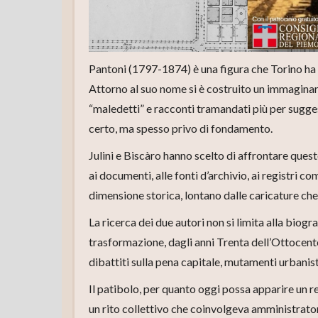
Pantoni (1797-1874) è una figura che Torino ha 
Attorno al suo nome si è costruito un immaginar
“maledetti” e racconti tramandati più per sugg
certo, ma spesso privo di fondamento.
Julini e Biscàro hanno scelto di affrontare que
ai documenti, alle fonti d’archivio, ai registri com
dimensione storica, lontano dalle caricature ch
La ricerca dei due autori non si limita alla biogra
trasformazione, dagli anni Trenta dell’Ottocento
dibattiti sulla pena capitale, mutamenti urbanisti
Il patibolo, per quanto oggi possa apparire un 
un rito collettivo che coinvolgeva amministratori,