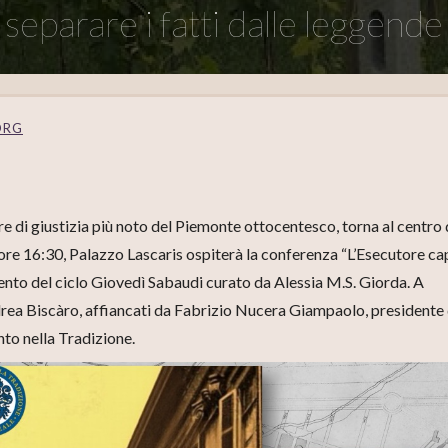
separare i fatti dalle leggende
ORG
e di giustizia più noto del Piemonte ottocentesco, torna al centro 
e ore 16:30, Palazzo Lascaris ospiterà la conferenza “L’Esecutore c
ento del ciclo Giovedì Sabaudi curato da Alessia M.S. Giorda. A
ndrea Biscàro, affiancati da Fabrizio Nucera Giampaolo, presidente 
o nella Tradizione.