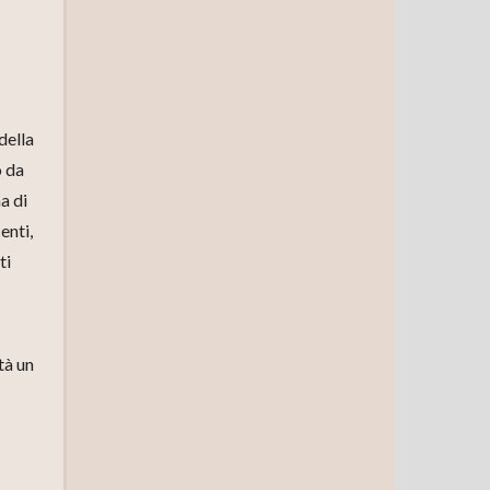
della
o da
a di
enti,
ti
tà un