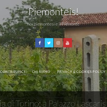
Piemonteis!
noi piemontesi e il Piemonte
CONTRIBUISCI
CHI SIAMO
PRIVACY & COOKIES POLICY
oia di Torino: a Palazzo Lascar