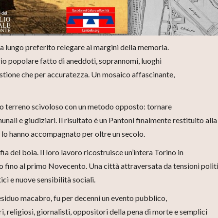
a lungo preferito relegare ai margini della memoria.
io popolare fatto di aneddoti, soprannomi, luoghi
estione che per accuratezza. Un mosaico affascinante,
sto terreno scivoloso con un metodo opposto: tornare
unali e giudiziari. Il risultato è un Pantoni finalmente restituito alla
e lo hanno accompagnato per oltre un secolo.
fia del boia. Il loro lavoro ricostruisce un’intera Torino in
 fino al primo Novecento. Una città attraversata da tensioni polit
ci e nuove sensibilità sociali.
residuo macabro, fu per decenni un evento pubblico,
 religiosi, giornalisti, oppositori della pena di morte e semplici