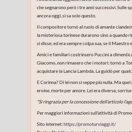
che segnarono però i tre anni successivi. Sulle s
ancora oggi, si sa solo questo.
Il compositore tornò al ruolo di amante clandest
la misteriosa torinese durarono sino a quando ri
si disse; ed era sempre colpa sua, se il Maestro e
Amici e familiari costrinsero Puccini a dimentic
Giacomo, non rimasero che i motori: tornò a Torin
acquistare la Lancia Lambda. La guidò per qualch
E Corinna? Di lei non si seppe più nulla. Ma quel
eroine, morte per amore. Lei era diversa, sorrise
*Si ringrazia per la concessione dell’articolo l’a
Per maggiori informazioni sull’attività di Promo
Sito internet:
https://promoturviaggi.it/