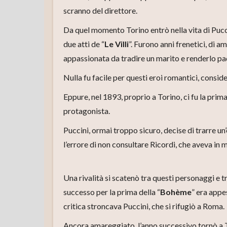
scranno del direttore.
Da quel momento Torino entrò nella vita di Puccin
due atti de “
Le Villi
”. Furono anni frenetici, di 
appassionata da tradire un marito e renderlo p
Nulla fu facile per questi eroi romantici, conside
Eppure, nel 1893, proprio a Torino, ci fu la prima
protagonista.
Puccini, ormai troppo sicuro, decise di trarre 
l’errore di non consultare Ricordi, che aveva in me
Una rivalità si scatenò tra questi personaggi e tr
successo per la prima della “
Bohème
” era appe
critica stroncava Puccini, che si rifugiò a Roma.
Ancora amareggiato, l’anno successivo tornò a Tor