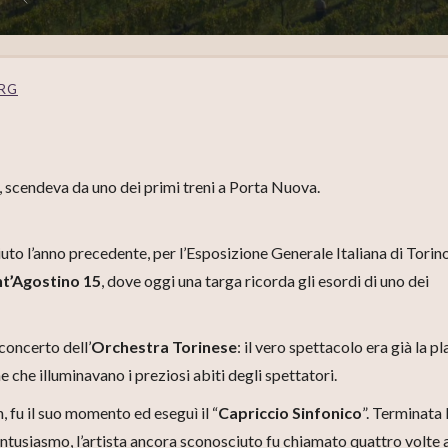
ORG
i, scendeva da uno dei primi treni a Porta Nuova.
to l’anno precedente, per l’Esposizione Generale Italiana di Torino
nt’Agostino 15
, dove oggi una targa ricorda gli esordi di uno dei
concerto dell’
Orchestra Torinese
: il vero spettacolo era già la p
 che illuminavano i preziosi abiti degli spettatori.
 fu il suo momento ed eseguì il “
Capriccio Sinfonico
”. Terminata 
l’entusiasmo, l’artista ancora sconosciuto fu chiamato quattro volte 