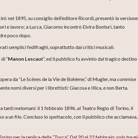
i: nel 1895, su consiglio dell’editore Ricordi, presentò la versione
amori e lavoro; a Lucca, Giacomo incontrò Elvira Bonturi, tanto
adre poco dopo.
rati semplici fedifraghi, soprattutto dai critici musicali.
 di “
Manon Lescaut
”, ed il pubblico fu avvinto dal tragico destino
un’opera da “Le Scénes de la Vie de Bohème,” di Mugler, ma commise
nte nomi diversi per i librettisti: Giacosa e Illica, e non Berta.
a tanti melomani: il 1 febbraio 1896, al Teatro Regio di Torino, il
so a un filo. Concluso lo spettacolo, con il pubblico che acclamava, 
ino per la replica della “Tosca”. Dal 20 al 22 febbraio: solo tre gi