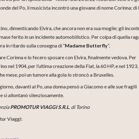
ponde del Po, il musicista incontrò una giovane di nome Corinna; di l
ino, dimenticando Elvira, che ancora non era sua moglie; gli incont
mase ferito in un incidente automobilistico. Per colpa di quella rag
ra in ritardo sulla consegna di “
Madame Butterfly
”.
are Corinna e lo fecero sposare con Elvira, finalmente vedova. Per
o nel 1904, per l’ultima creazione della Fiat, la 60 HP, e nel 1923,
e mese, poi un tumore alla gola lo stroncò a Bruxelles.
 giorno, davanti al Po, una donna pensò a Giacomo e alle sue fragili
 e si allontanò silenziosamente.
genzia
PROMOTUR VIAGGI S.R.L.
di Torino
tur Viaggi: