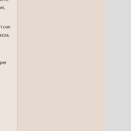
ei,
ri con
azza,
 per