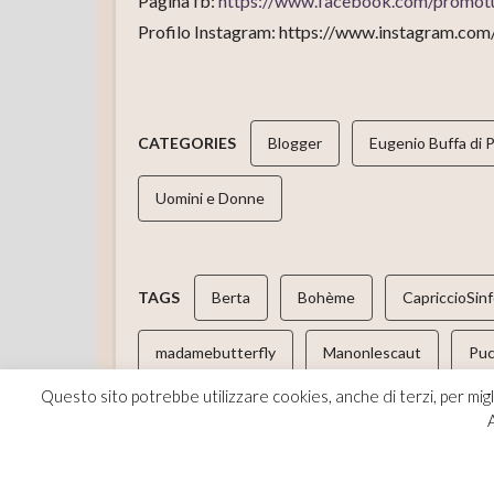
Pagina fb:
https://www.facebook.com/promotu
Profilo Instagram: https://www.instagram.com
CATEGORIES
Blogger
Eugenio Buffa di 
Uomini e Donne
TAGS
Berta
Bohème
CapriccioSin
madamebutterfly
Manonlescaut
Puc
Questo sito potrebbe utilizzare cookies, anche di terzi, per migl
Tosca
A