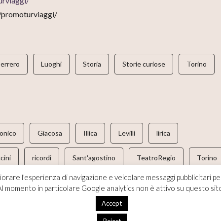
rviaggi/
/promoturviaggi/
Perrero
Luoghi
Storia
Storie curiose
Torino
fonico
Giacosa
Illica
Levilli
lirica
cini
ricordi
Sant'agostino
TeatroRegio
Torino
iorare l'esperienza di navigazione e veicolare messaggi pubblicitari pe
l momento in particolare Google analytics non è attivo su questo sit
Accept