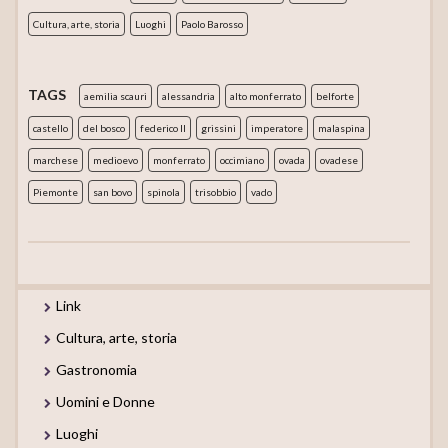
Cultura, arte, storia
Luoghi
Paolo Barosso
TAGS
aemilia scauri
alessandria
alto monferrato
belforte
castello
del bosco
federico II
grissini
imperatore
malaspina
marchese
medioevo
monferrato
occimiano
ovada
ovadese
Piemonte
san bovo
spinola
trisobbio
vado
Link
Cultura, arte, storia
Gastronomia
Uomini e Donne
Luoghi