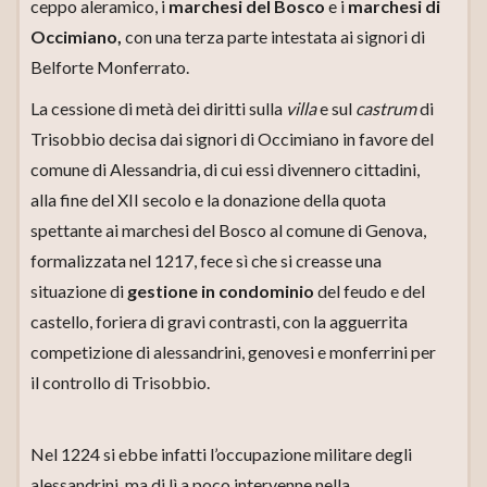
ceppo aleramico, i
marchesi del Bosco
e i
marchesi di
Occimiano,
con una terza parte intestata ai signori di
Belforte Monferrato.
La cessione di metà dei diritti sulla
villa
e sul
castrum
di
Trisobbio decisa dai signori di Occimiano in favore del
comune di Alessandria, di cui essi divennero cittadini,
alla fine del XII secolo e la donazione della quota
spettante ai marchesi del Bosco al comune di Genova,
formalizzata nel 1217, fece sì che si creasse una
situazione di
gestione in condominio
del feudo e del
castello, foriera di gravi contrasti, con la agguerrita
competizione di alessandrini, genovesi e monferrini per
il controllo di Trisobbio.
Nel 1224 si ebbe infatti l’occupazione militare degli
alessandrini, ma di lì a poco intervenne nella