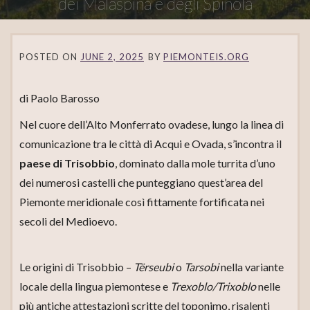
dei Malaspina e degli Spinola
POSTED ON
JUNE 2, 2025
BY
PIEMONTEIS.ORG
di Paolo Barosso
Nel cuore dell’Alto Monferrato ovadese, lungo la linea di
comunicazione tra le città di Acqui e Ovada, s’incontra il
paese di Trisobbio
, dominato dalla mole turrita d’uno
dei numerosi castelli che punteggiano quest’area del
Piemonte meridionale così fittamente fortificata nei
secoli del Medioevo.
Le origini di Trisobbio –
Tërseubi
o
Tarsobi
nella variante
locale della lingua piemontese e
Trexoblo/Trixoblo
nelle
più antiche attestazioni scritte del toponimo, risalenti