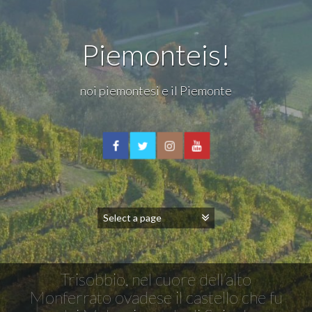
Piemonteis!
noi piemontesi e il Piemonte
Trisobbio, nel cuore dell’alto
Monferrato ovadese il castello che fu