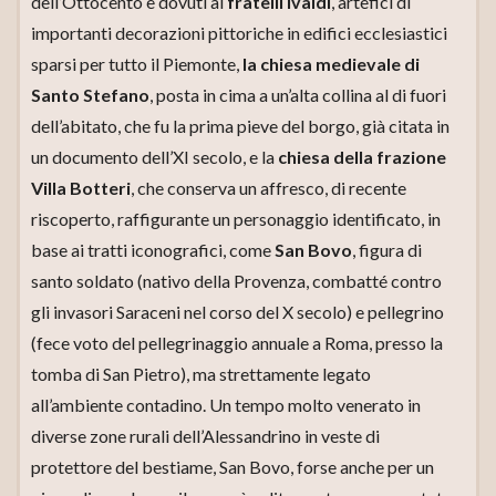
dell’Ottocento e dovuti ai
fratelli Ivaldi
, artefici di
importanti decorazioni pittoriche in edifici ecclesiastici
sparsi per tutto il Piemonte,
la chiesa medievale di
Santo Stefano
, posta in cima a un’alta collina al di fuori
dell’abitato, che fu la prima pieve del borgo, già citata in
un documento dell’XI secolo, e la
chiesa della frazione
Villa Botteri
, che conserva un affresco, di recente
riscoperto, raffigurante un personaggio identificato, in
base ai tratti iconografici, come
San Bovo
, figura di
santo soldato (nativo della Provenza, combatté contro
gli invasori Saraceni nel corso del X secolo) e pellegrino
(fece voto del pellegrinaggio annuale a Roma, presso la
tomba di San Pietro), ma strettamente legato
all’ambiente contadino. Un tempo molto venerato in
diverse zone rurali dell’Alessandrino in veste di
protettore del bestiame, San Bovo, forse anche per un