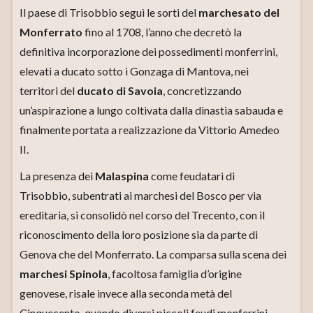
Il paese di Trisobbio seguì le sorti del
marchesato del
Monferrato
fino al 1708, l’anno che decretò la
definitiva incorporazione dei possedimenti monferrini,
elevati a ducato sotto i Gonzaga di Mantova, nei
territori del
ducato di Savoia
, concretizzando
un’aspirazione a lungo coltivata dalla dinastia sabauda e
finalmente portata a realizzazione da Vittorio Amedeo
II.
La presenza dei
Malaspina
come feudatari di
Trisobbio, subentrati ai marchesi del Bosco per via
ereditaria, si consolidò nel corso del Trecento, con il
riconoscimento della loro posizione sia da parte di
Genova che del Monferrato. La comparsa sulla scena dei
marchesi Spinola
, facoltosa famiglia d’origine
genovese, risale invece alla seconda metà del
Cinquecento, quando diversi piccoli feudi monferrini