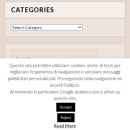
CATEGORIES
Categories
Search
for:
Questo sito potrebbe utilizzare cookies, anche di terzi, per
migliorare l'esperienza di navigazione e veicolare messaggi
pubblicitari personalizzati. Proseguendo nella navigazione ne
accetti l'utilizzo.
FOLLOW
Al momento in particolare Google analytics non è attivo su
questo sito.
F
Pi
T
Accept
ac
nt
w
Reject
e
er
itt
Read More