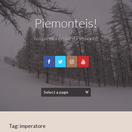
Piemonteis!
noi piemontesi e il Piemonte
Tag:
imperatore