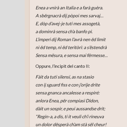
Enea a vnirà an Italia e a farà guèra.
A sbërgnacrà dij pòpoi mes sarvaj…
E, dòp d’avej-je tuti mes assogetà,
a dominrà sensa ch’a banfo pì.
L’imperi dij Roman l’avrà nen ëd lìmit
nì ëd temp, nì ëd teritòri: a s’ëstendrà
Sensa mësura, e sensa mai fërmesse…
Oppure, l’incipit del canto II:
Fàit da tuti silensi, as na stasìo
con ij sguard fiss e con j’orije drite
sensa gnanca ancalesse a respiré:
anlora Enea, për compiasì Didon,
dàit un sospir, e peui aussandse drit;
“Regin-a, a dis, ti it veuli ch’i rineuva
un dolor dësperà ch’am stà sël cheur!