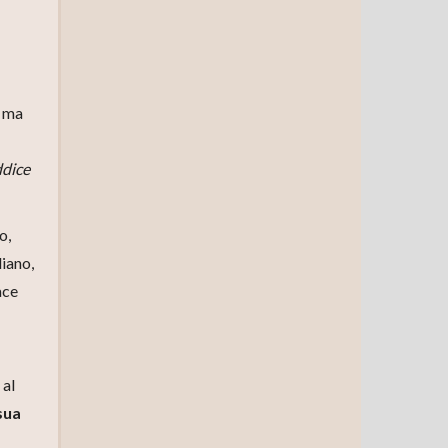
, ma
ddice
o,
liano,
ace
 al
sua