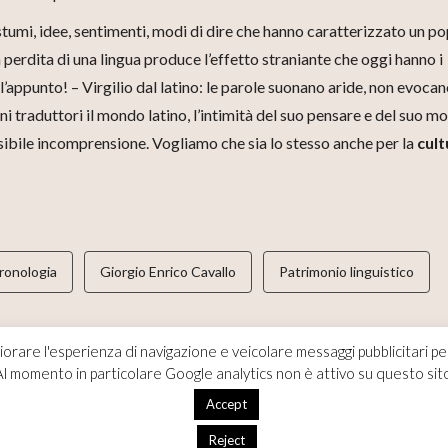
ostumi, idee, sentimenti, modi di dire che hanno caratterizzato un p
a perdita di una lingua produce l’effetto straniante che oggi hanno i
’appunto! – Virgilio dal latino: le parole suonano aride, non evocan
i traduttori il mondo latino, l’intimità del suo pensare e del suo m
ssibile incomprensione. Vogliamo che sia lo stesso anche per la
cult
ronologia
Giorgio Enrico Cavallo
Patrimonio linguistico
iorare l'esperienza di navigazione e veicolare messaggi pubblicitari pe
ontese
poema
virgilio
l momento in particolare Google analytics non è attivo su questo sit
Accept
Reject