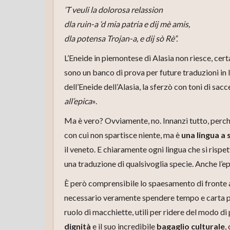
‘T veuli la dolorosa relassion
dla ruin-a ‘d mia patria e dij mè amis,
dla potensa Trojan-a, e dij sò Rè”.
L’Eneide in piemontese di Alasia non riesce, certa
sono un banco di prova per future traduzioni in 
dell’Eneide dell’Alasia, la sferzò con toni di sa
all’epica
».
Ma è vero? Ovviamente, no. Innanzi tutto, perch
con cui non spartisce niente, ma è
una lingua a 
il veneto. E chiaramente ogni lingua che si rispet
una traduzione di qualsivoglia specie. Anche l’ep
È però comprensibile lo spaesamento di fronte a
necessario veramente spendere tempo e carta per 
ruolo di macchiette, utili per ridere del modo di
dignità
e il suo incredibile
bagaglio culturale
,