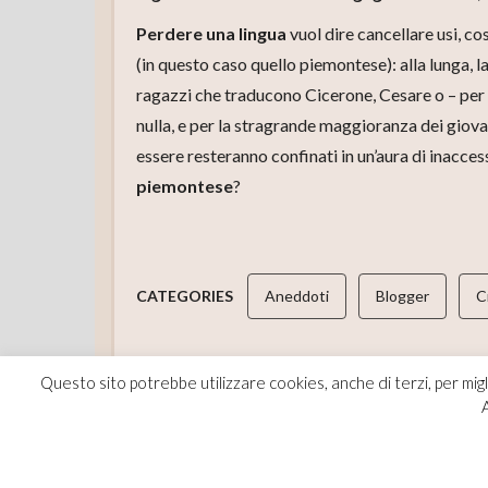
Perdere una lingua
vuol dire cancellare usi, c
(in questo caso quello piemontese): alla lunga, l
ragazzi che traducono Cicerone, Cesare o – per l
nulla, e per la stragrande maggioranza dei giovan
essere resteranno confinati in un’aura di inacce
piemontese
?
CATEGORIES
Aneddoti
Blogger
C
Questo sito potrebbe utilizzare cookies, anche di terzi, per migl
TAGS
eneide
giuseppe alasia
piem
A