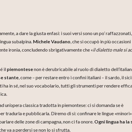
mente, a dare la giusta enfasi: i suoi versi sono un po’ raffazzonati
lingua subalpina.
Michele Vaudano
, che si occupò in più occasioni
ccente ironia, concludendo sbrigativamente che «
il dialetto male si a
é il
piemontese
non è derubricabile al ruolo di dialetto dell’italian
se stante
, come – per restare entro i confini italiani – il sardo, il sici
ti ha in sé, nel suo vocabolario, tutti gli strumenti per rendere effic
ica.
d un’opera classica tradotta in piemontese: ci si domanda se è
tradurla e pubblicarla. Diremo di sì: confinare le lingue «minori»
 parlare delle zone di campagna, non ci fa onore.
Ogni lingua ha la 
 che va a perdersi se non lo si sfrutta.