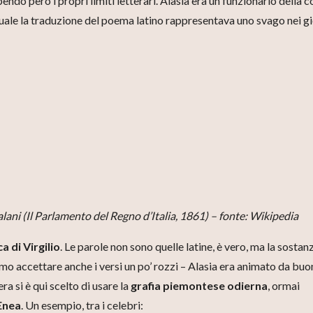
pendo però i propri limiti letterari. Alasia era un funzionario della c
 quale la traduzione del poema latino rappresentava uno svago nei gi
alani (Il Parlamento del Regno d’Italia, 1861) – fonte: Wikipedia
a di Virgilio
. Le parole non sono quelle latine, è vero, ma la sostan
amo accettare anche i versi un po’ rozzi – Alasia era animato da buo
ra si è qui scelto di usare la
grafia piemontese odierna
, ormai
Enea
. Un esempio, tra i celebri: