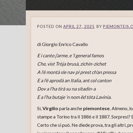
POSTED ON
APRIL 27, 2025
BY
PIEMONTEIS.
di Giorgio Enrico Cavallo
E i canto j’arme, e ‘l general famos
Che, vist Tròja brusà, zichin-zichet
A l’é montà sle nav pì prest ch’an pressa
E a l’é aprodà an Italia, ant col canton
Dov a l’ha tirà su na sitadin-a
E a l’ha butaje ‘n nom ëd tòta Lavinia.
Sì,
Virgilio
parla anche
piemontese.
Almeno, lo 
stampe a Torino tra il 1886 e il 1887. Sorpresi
Certo che si può. Ne diede prova, tra gli altri,