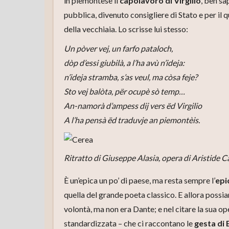
in piemontese il
capolavoro di Virgilio
, ben sa
pubblica, divenuto consigliere di Stato e per il
della vecchiaia. Lo scrisse lui stesso:
Un pòver vej, un farfo pataloch,
dòp d’essi giubilà, a l’ha avù n’ideja:
n’ideja stramba, s’as veul, ma còsa feje?
Sto vej balòta, për ocupè sò temp…
An-namorà d’ampess dij vers ëd Virgilio
A l’ha pensà ëd traduvje an piemontèis.
Ritratto di Giuseppe Alasia, opera di Aristide C
È un’epica un po’ di paese, ma resta sempre l’
epic
quella del grande poeta classico. E allora possi
volontà, ma non era Dante; e nel citare la sua ope
standardizzata – che ci raccontano le
gesta di 