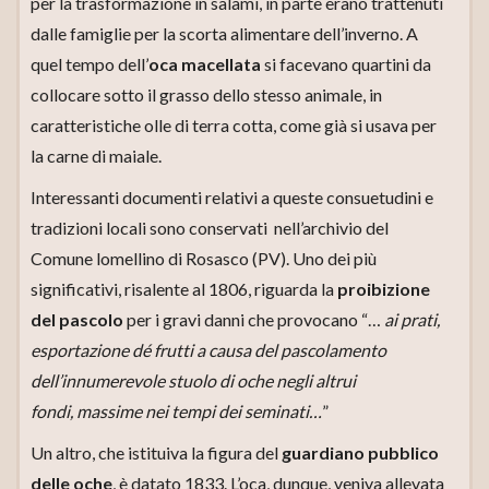
per la trasformazione in salami, in parte erano trattenuti
dalle famiglie per la scorta alimentare dell’inverno. A
quel tempo dell’
oca macellata
si facevano quartini da
collocare sotto il grasso dello stesso animale, in
caratteristiche olle di terra cotta, come già si usava per
la carne di maiale.
Interessanti documenti relativi a queste consuetudini e
tradizioni locali sono conservati nell’archivio del
Comune lomellino di Rosasco (PV). Uno dei più
significativi, risalente al 1806, riguarda la
proibizione
del pascolo
per i gravi danni che provocano “…
ai prati,
esportazione dé frutti a causa del pascolamento
dell’innumerevole stuolo di oche negli altrui
fondi,
massime nei tempi dei seminati…
”
Un altro, che istituiva la figura del
guardiano pubblico
delle oche
, è datato 1833. L’oca, dunque, veniva allevata