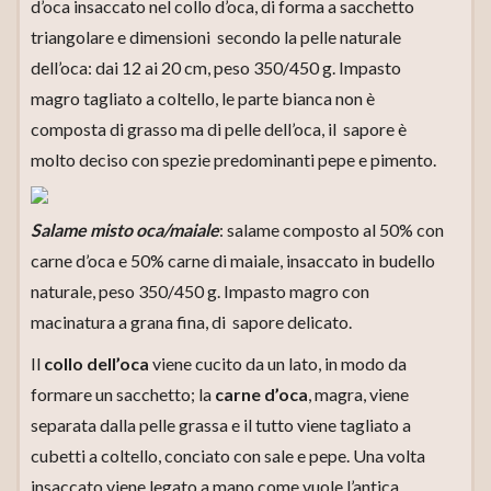
d’oca insaccato nel collo d’oca, di forma a sacchetto
triangolare e dimensioni secondo la pelle naturale
dell’oca: dai 12 ai 20 cm, peso 350/450 g. Impasto
magro tagliato a coltello, le parte bianca non è
composta di grasso ma di pelle dell’oca, il sapore è
molto deciso con spezie predominanti pepe e pimento.
Salame misto oca/maiale
: salame composto al 50% con
carne d’oca e 50% carne di maiale, insaccato in budello
naturale, peso 350/450 g. Impasto magro con
macinatura a grana fina, di sapore delicato.
Il
collo dell’oca
viene cucito da un lato, in modo da
formare un sacchetto; la
carne d’oca
, magra, viene
separata dalla pelle grassa e il tutto viene tagliato a
cubetti a coltello, conciato con sale e pepe. Una volta
insaccato viene legato a mano come vuole l’antica