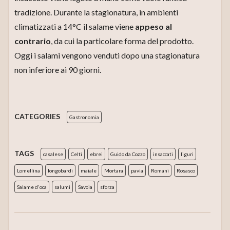
tradizione. Durante la stagionatura, in ambienti
climatizzati a 14°C il salame viene
appeso al
contrario
, da cui la particolare forma del prodotto.
Oggi i salami vengono venduti dopo una stagionatura
non inferiore ai 90 giorni.
CATEGORIES
Gastronomia
TAGS
casalese
Celti
ebrei
Guido da Cozzo
insaccati
liguri
Lomellina
longobardi
maiale
Mortara
pavia
Romani
Rosasco
Salame d'oca
salumi
Savoia
sforza