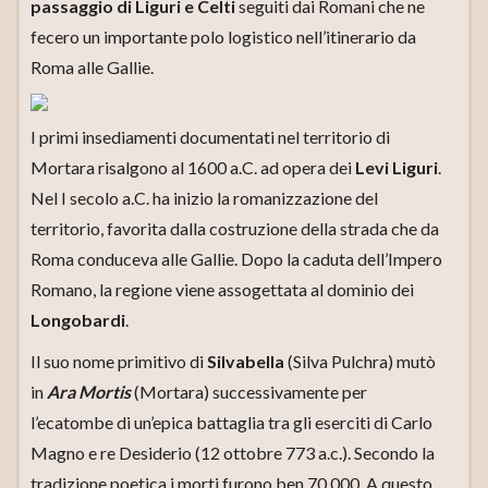
passaggio di Liguri e Celti
seguiti dai Romani che ne
fecero un importante polo logistico nell’itinerario da
Roma alle Gallie.
I primi insediamenti documentati nel territorio di
Mortara risalgono al 1600 a.C. ad opera dei
Levi Liguri
.
Nel I secolo a.C. ha inizio la romanizzazione del
territorio, favorita dalla costruzione della strada che da
Roma conduceva alle Gallie. Dopo la caduta dell’Impero
Romano, la regione viene assogettata al dominio dei
Longobardi
.
Il suo nome primitivo di
Silvabella
(Silva Pulchra) mutò
in
Ara Mortis
(Mortara) successivamente per
l’ecatombe di un’epica battaglia tra gli eserciti di Carlo
Magno e re Desiderio (12 ottobre 773 a.c.). Secondo la
tradizione poetica i morti furono ben 70.000. A questo