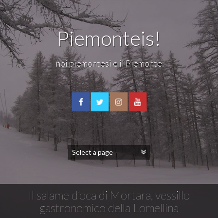
Piemonteis!
noi piemontesi e il Piemonte
Il salame d’oca di Mortara, vessillo
gastronomico della Lomellina