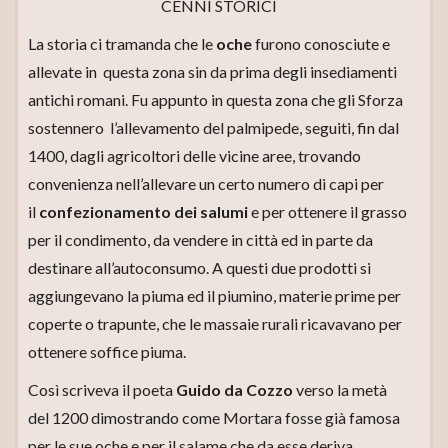
CENNI STORICI
La storia ci tramanda che le
oche
furono conosciute e
allevate in questa zona sin da prima degli insediamenti
antichi romani. Fu appunto in questa zona che gli Sforza
sostennero l’allevamento del palmipede, seguiti, fin dal
1400, dagli agricoltori delle vicine aree, trovando
convenienza nell’allevare un certo numero di capi per
il
confezionamento dei salumi
e per ottenere il grasso
per il condimento, da vendere in città ed in parte da
destinare all’autoconsumo. A questi due prodotti si
aggiungevano la piuma ed il piumino, materie prime per
coperte o trapunte, che le massaie rurali ricavavano per
ottenere soffice piuma.
Così scriveva il poeta
Guido da Cozzo
verso la metà
del 1200 dimostrando come Mortara fosse già famosa
per le sue oche e per il salame che da esse deriva.