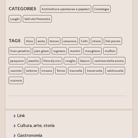
CATEGORIES
Architetture spontanee e popolari
Cronologia
Luoghi
Valli del Piemonte
TAGS
Alice
aosta
brosso
canavese
Celti
chiara
Del pizzen
Gran paradiso
jean giono
lugnacco
menhir
meugliano
mufloni
pasquere
pecchio
Pera dij crus
rueglio
Salassi
sentiero delle anime
succinto
tallorno
tissone
Torino
trausella
traversella
valchiusella
vistrorio
Link
Cultura, arte, storia
Gastronomia