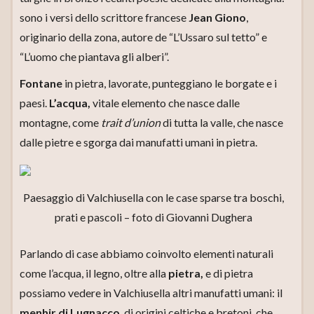
sono i versi dello scrittore francese
Jean Giono
,
originario della zona, autore de “L’Ussaro sul tetto” e
“L’uomo che piantava gli alberi”.
Fontane
in pietra, lavorate, punteggiano le borgate e i
paesi.
L’acqua,
vitale elemento che nasce dalle
montagne, come
trait d’union
di tutta la valle, che nasce
dalle pietre e sgorga dai manufatti umani in pietra.
Paesaggio di Valchiusella con le case sparse tra boschi,
prati e pascoli – foto di Giovanni Dughera
Parlando di case abbiamo coinvolto elementi naturali
come l’acqua, il legno, oltre alla
pietra,
e di pietra
possiamo vedere in Valchiusella altri manufatti umani: il
menhir di
Lugnacco
, di origini celtiche e bretoni, che