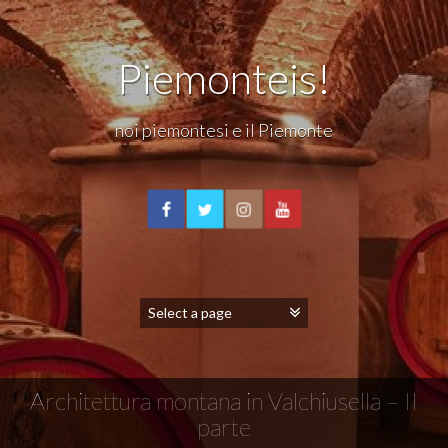
Piemonteis!
noi piemontesi e il Piemonte
Architettura montana in Valchiusella – II
parte