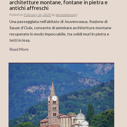
architetture montane, fontane in pietra e
antichi affreschi
Posted on
February 14, 2025
by
piemonteis.org
Una passeggiata nell’abitato di Jouvenceaux, frazione di
Sauze d’Oulx, consente di ammirare architetture montane
recuperate in modo impeccabile, tra solidi muri in pietra e
tetti in losa.
Read More